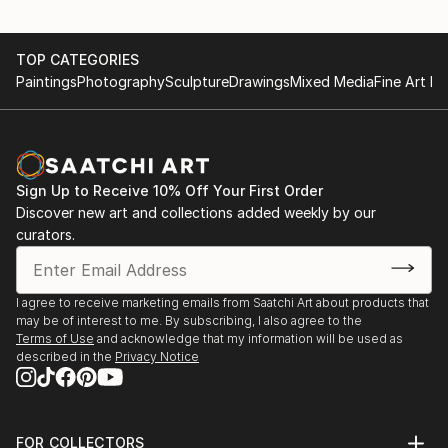
TOP CATEGORIES
Paintings
Photography
Sculpture
Drawings
Mixed Media
Fine Art Pr
Sign Up to Receive 10% Off Your First Order
Discover new art and collections added weekly by our
curators.
I agree to receive marketing emails from Saatchi Art about products that
may be of interest to me. By subscribing, I also agree to the
Terms of Use
and acknowledge that my information will be used as
described in the
Privacy Notice
FOR COLLECTORS