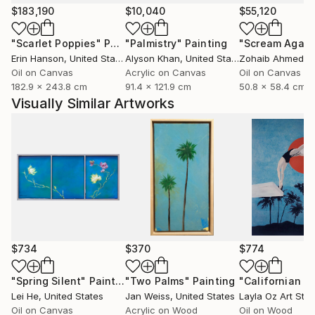
cette période que mon esprit à vraiment besoin de
$183,190
$10,040
$55,120
création artistique.
"Scarlet Poppies"
Painting
"Palmistry"
Painting
"Scream Again
Erin Hanson
, United States
Alyson Khan
, United States
Zohaib Ahmed
, 
Finalement dès 2012 ( et après une courte carrière
Oil on Canvas
Acrylic on Canvas
Oil on Canvas
dans le montage de clips vidéos et dans l'artisanat
182.9 x 243.8 cm
91.4 x 121.9 cm
50.8 x 58.4 cm
d'encadrement), je retourne à mon premier amour
Visually Similar Artworks
qui est la peinture à l'huile sur toile dans le style
figuratif et depuis, je ne cesse de travailler cette
activité artistique qui est pour moi mon moyen
d'expression essentiel.
C'est un art assez exigeant et capricieux parfois mais
qui me donne la sensation unique d'avoir trouvé ma
place dans ce monde.
$734
$370
$774
Le premier grand cycle de mon travail à été d'aborder
le portrait et le corps jusqu'en 2023.
"Spring Silent"
Painting
"Two Palms"
Painting
"Californian di
Lei He
, United States
Jan Weiss
, United States
Layla Oz Art Stud
Oil on Canvas
Acrylic on Wood
Oil on Wood