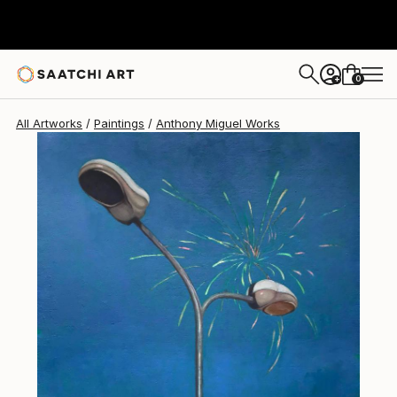
Anthony Miguel
$684
USD
0
+
All Artworks
Paintings
Anthony Miguel Works