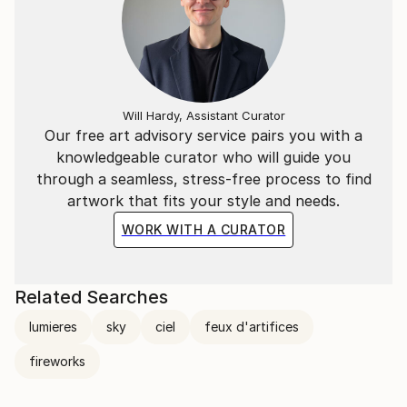
Je travail donc par cycles ( ou séries ) en abordant le
thème du portrait, du corps ( en mouvement avec le
sport ), du paysage et des objets/constructions.
Mes sources d'inspiration peuvent être des images
Will Hardy, Assistant Curator
Our free art advisory service pairs you with a
que je trouvent dans des magasines, sur des sites
knowledgeable curator who will guide you
internet ou même dans des films.
through a seamless, stress-free process to find
artwork that fits your style and needs.
WORK WITH A CURATOR
Related Searches
lumieres
sky
ciel
feux d'artifices
fireworks