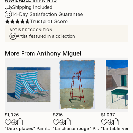
AVAILABLE IN PRINTS
Shipping Included
14-Day Satisfaction Guarantee
Trustpilot Score
ARTIST RECOGNITION
Artist featured in a collection
More From Anthony Miguel
$1,026
$216
$1,037
"Deux places"
Painting
"La chaise rouge"
Painting
"La table vert