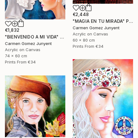
€2,448
"MAGIA EN TU MIRADA" Painting
Carmen Gomez Junyent
€1,832
Acrylic on Canvas
"BIENVENIDO A MI VIDA" Painting
60 x 80 cm
Carmen Gomez Junyent
Prints From
€34
Acrylic on Canvas
74 x 60 cm
Prints From
€34