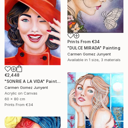
Prints From
€34
"DULCE MIRADA" Painting
Carmen Gomez Junyent
Available in
1 size, 3 materials
€2,448
"SONRIE A LA VIDA" Painting
Carmen Gomez Junyent
Acrylic on Canvas
60 x 80 cm
Prints From
€34