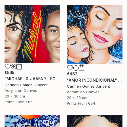
€565
€463
"MICHAEL & JAAFAR - FOREVER" Painting
"AMOR INCONDICIONAL" Painting
Carmen Gomez Junyent
Carmen Gomez Junyent
Acrylic on Canvas
Acrylic on Canvas
30 x 30 cm
20 x 20 cm
Prints From
€85
Prints From
€34