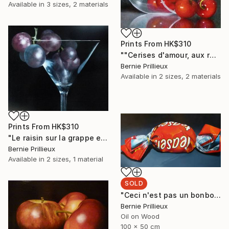
Available in
3 sizes, 2 materials
Prints From
HK$310
""Cerises d'amour, aux robes pareilles" "Cherries of love, in similar dresses"" Painting
Bernie Prillieux
Available in
2 sizes, 2 materials
Prints From
HK$310
"Le raisin sur la grappe est doux comme les doigts d'une jeune fille (Pouchkine )"The grapes on her bunch are as sweet as a girl's fingers (Pouchkine)" Painting
Bernie Prillieux
Available in
2 sizes, 1 material
SOLD
"Ceci n'est pas un bonbon !" Painting
Bernie Prillieux
Oil on Wood
100 x 50 cm