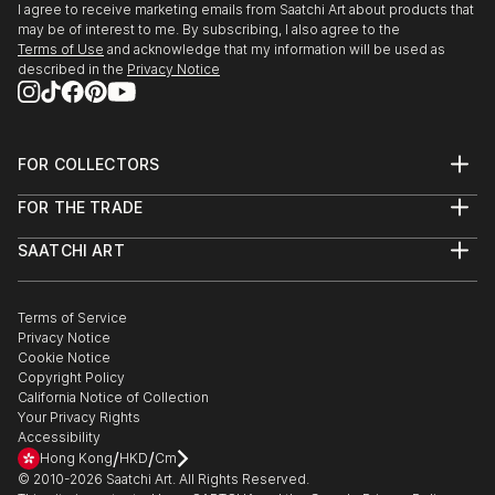
I agree to receive marketing emails from Saatchi Art about products that
may be of interest to me. By subscribing, I also agree to the
Terms of Use
and acknowledge that my information will be used as
described in the
Privacy Notice
FOR COLLECTORS
Art Advisory
FOR THE TRADE
Help Center
About
Returns
SAATCHI ART
Trade Program
Commissions
About
Hospitality
Curated Collections
Saatchi Art Stories
Commercial
How to Buy Art
The Other Art Fair
Terms of Service
Healthcare
Gift Card
Privacy Notice
Sell on Saatchi Art
Multi Family & Residential
Cookie Notice
Affiliate Program
Contact Art Consultant
Copyright Policy
Careers
California Notice of Collection
Contact Support
Your Privacy Rights
Accessibility
/
/
Hong Kong
HKD
Cm
© 2010-
2026
Saatchi Art. All Rights Reserved.