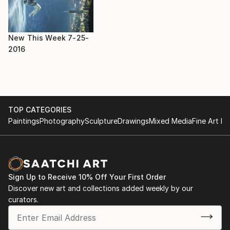
Hyperréalisme"
Hyperréalisme, style qui lui correspond mieux et qui
2016 : Exposition pour la Ville de SENS. "Vrai illusion
réclame une grande patience et un regard aiguisé !!! Il
ou fausse réalité"
aime peindre des thèmes simples pour en magnifier la
2017 : La Madeleine- PARIS : "La nature Abstraite de
New This Week 7-25-
banalité.
la Réalité"
2016
TOP CATEGORIES
Paintings
Photography
Sculpture
Drawings
Mixed Media
Fine Art Pr
Sign Up to Receive 10% Off Your First Order
Discover new art and collections added weekly by our
curators.