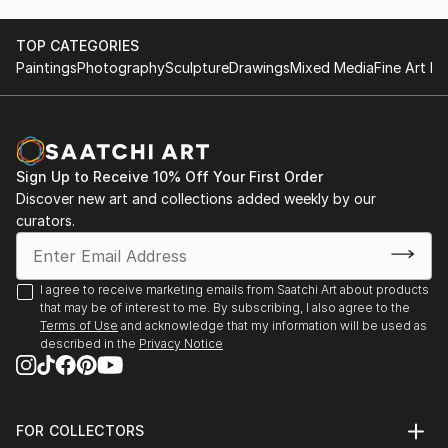
sculpture and installation.
TOP CATEGORIES
Conceptual art
Paintings
Photography
Sculpture
Drawings
Mixed Media
Fine Art Pr
Working with ceramic, concrete, wood etc
Sign Up to Receive 10% Off Your First Order
Discover new art and collections added weekly by our
curators.
I agree to receive marketing emails from Saatchi Art about products
that may be of interest to me. By subscribing, I also agree to the
Terms of Use
and acknowledge that my information will be used as
described in the
Privacy Notice
FOR COLLECTORS