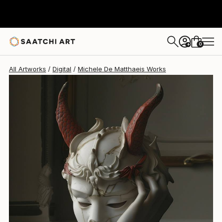
Michele De Matthaeis
€3,876
0
+
All Artworks
Digital
Michele De Matthaeis Works