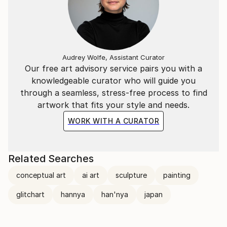
quello che siamo e di quello che è.
"L'essenziale è invisibile agli occhi".
​
Audrey Wolfe, Assistant Curator
Our free art advisory service pairs you with a
knowledgeable curator who will guide you
La situazione attuale, quello che ci circonda, ci
through a seamless, stress-free process to find
porterà a vivere in un mondo "surrogato";
artwork that fits your style and needs.
Ricreato ad hoc per vedere quello che non ci sarà più.
WORK WITH A CURATOR
​
Related Searches
---
conceptual art
ai art
sculpture
painting
​
glitchart
hannya
han'nya
japan
Italian Artist | contemporary artist, active in