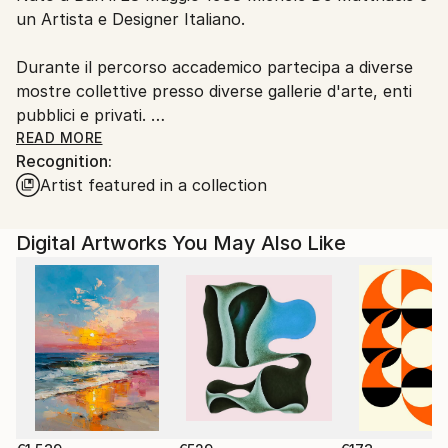
un Artista e Designer Italiano.
Customs:
Shipments from Italy may experience delays due to
Durante il percorso accademico partecipa a diverse
country's regulations for exporting valuable
mostre collettive presso diverse gallerie d'arte, enti
artworks.
pubblici e privati.
READ MORE
Recognition:
Dal 2009 inizia le sue ricerche sul mondo
Artist featured in a collection
microscopico, tema di grande ispirazione ancora
attuale.
Digital Artworks You May Also Like
Nel 2010 si trasferisce a Milano dove studia Product
Design presso lo IED.
Durante gli studi si concentra sulla ricerca di varie
forme di espressione e tecniche artistiche innovative.
Finiti gli studi nel 2013 inizia a collaborare in diversi
studi di architettura e aziende di design portando