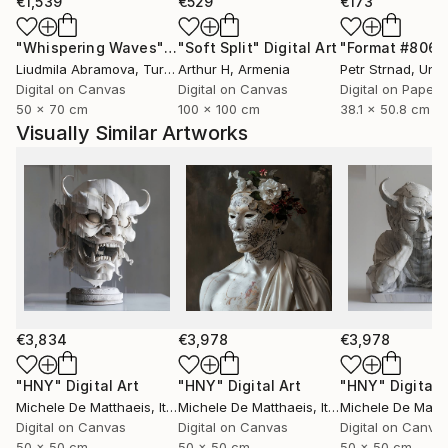
avanti la produzione di opere d'arte tra scultura,
€1,539
€529
€173
stampe d'arte e dipinti.
"Whispering Waves"
Digital Art
"Soft Split"
Digital Art
"Format #806"
Liudmila Abramova
, Turkey
Arthur H
, Armenia
Petr Strnad
, Unite
​
Digital on Canvas
Digital on Canvas
Digital on Paper
50 x 70 cm
100 x 100 cm
38.1 x 50.8 cm
Installazioni, interventi ambientali, performance,
Visually Similar Artworks
sculture, fotografie e qualsiasi altro tipo di
espressione può cambiare il modo di vedere le cose;
Si può mescolare il modo tradizionale, "normale" di
vedere il mondo, con una rappresentazione più
astratta, asettica e precisa.
Forme che galleggiano nello spazio evocano
sensazioni fuori dal tempo, ma chiare e ben definite in
€3,834
€3,978
€3,978
un dato luogo.
Forme di un altro tipo, di un altro mondo, che mirano
"HNY"
Digital Art
"HNY"
Digital Art
"HNY"
Digital 
Michele De Matthaeis
, Italy
Michele De Matthaeis
, Italy
Michele De Matth
ad ampliare la percezione tipica e quotidiana, ad
Digital on Canvas
Digital on Canvas
Digital on Canva
aprire nuovi confini; i confini della libera
50 x 50 cm
50 x 50 cm
50 x 50 cm