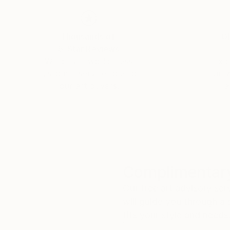
Conceptual art
Thousands of
Gl
Working with ceramic, concrete, wood etc
5-Star Reviews
We deliver world-class
Expl
customer service to all of
art
our art buyers.
a
Complimentary
Our free art advisory se
will guide you through a 
fits your style and needs