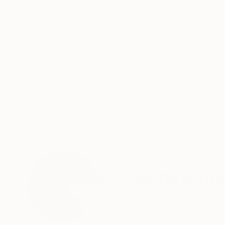
ABOUT THE ARTWORK
DETAILS AND DIMENSI
For other dimensions, print materials and subje
--- Per installazioni site specific o altre immag
Year Created:
2024
Subject:
Landscape
Styles:
Abstract
,
Contemporary
,
Mediums:
Digital
,
Canvas
,
Other
,
P
Need more information?
Contact us.
ABOUT THE ARTIST
Michele De Matth
Italy
VIEW ARTIST PROFILE
FOLLOW