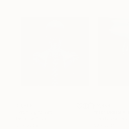
€3,868
€2,899
"xr5"
Digital Art
"hts"
Digital Ar
Digital on Canvas
Digital on Canvas
50 x 50 cm
50 x 50 cm