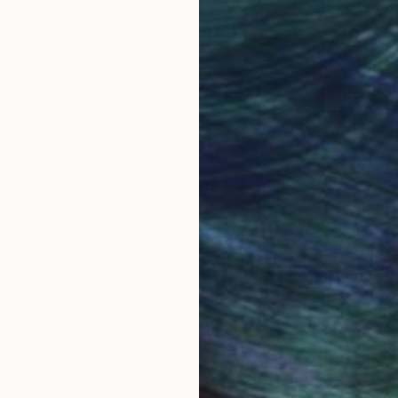
obal Selection of
Satisfaction Guara
Original Art
Our 14-day satisfa
ore an unparalleled
guarantee allows y
work selection from
buy with confiden
round the world.
 Art Advisory
rvice pairs you with a knowledgeable curator who
seamless, stress-free process to find artwork that
.