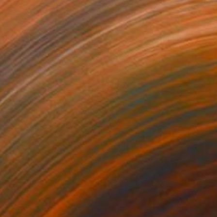
244
€3,244
tn"
Digital Art
"btnc"
Digital Art
tal on Canvas
Digital on Canvas
x 50 cm
50 x 50 cm