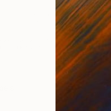
ONS
SHIPPING AND RETURNS
cts please ask For site specific installations or othe
ini inviare un messaggio
Conceptual
,
Pop Art
,
Photorealism
aper
,
Stainless Steel
aeis