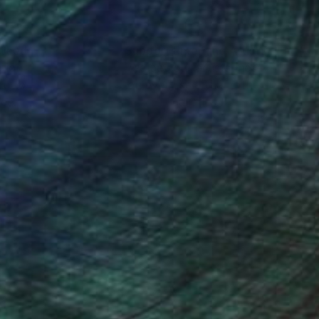
nteed
Support Emerging Artists
ction
We pay our artists more
ou to
on every sale than other
ce.
galleries.