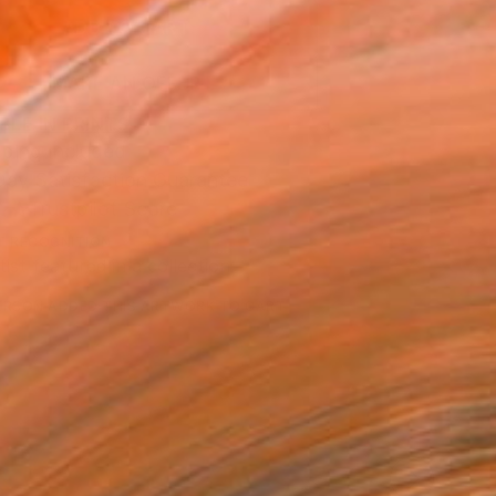
ADD TO CART
MAKE AN OFFER
BLE IN PRINTS
ping Included
Day Satisfaction Guarantee
Trustpilot Score
T RECOGNITION
tist featured in a collection
ERSON
ADDED THIS ARTWORK TO CART