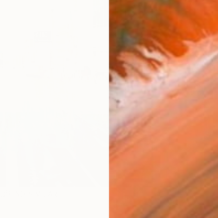
AVAILA
Ship
14-
ARTIS
Ar
1
P
FIND SIMILAR