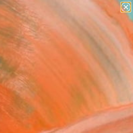
paintings
abstracts
figurative art
landscapes
Search for
wall sculpture
+
0
artist name
anything
ersary Picks
paintings
RBW" Artwork
 De Matthaeis, Italy
, Digital on Canvas
 50 H cm
n a Box
978
Affirm
 time with
. See if you qualify at
.