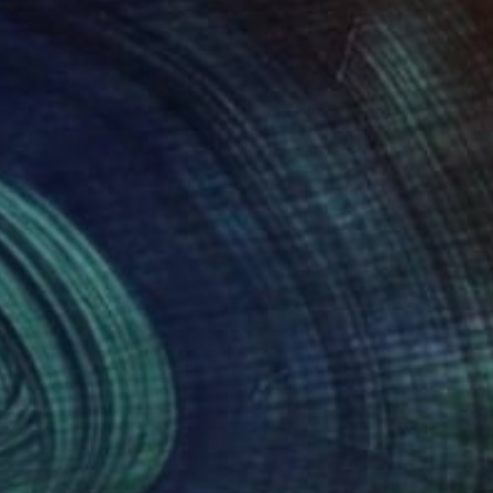
978
€3,978
PNRBW"
Digital Art
"JPNRBW"
Digital Art
ele De Matthaeis
, Italy
Michele De Matthaeis
, Italy
tal on Canvas
Digital on Canvas
x 50 cm
50 x 50 cm