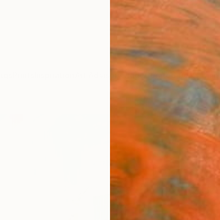
ngs
Prints
Inspiration
Art Advisory
Trade
Curated Deals
Anniv
"JPN
Michele
Digital
50 W x
Ships i
€3,
Pay over
checkout