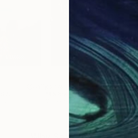
 di quello che siamo e di quello che è.
ci porterà a vivere in un mondo "surrogato";
arà più.
€3,978
€3,
tal Art
"JPNRBW"
Digital Art
"J
eis
, Italy
Michele De Matthaeis
, Italy
Mich
Digital on Canvas
Digi
50 x 50 cm
50 
ulpture and installation.
Why Saatchi Art?