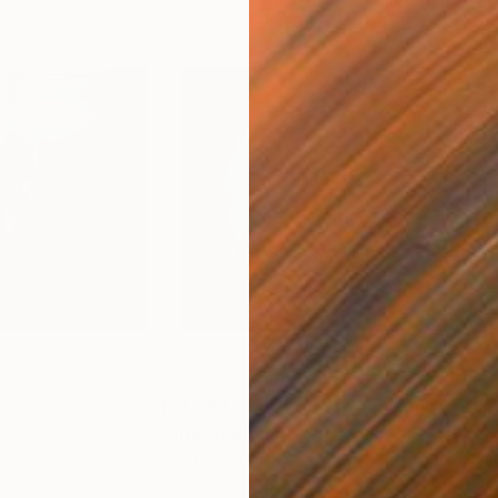
€2,899
€3,
t
"hts"
Digital Art
"mn
Digital on Canvas
Digi
50 x 50 cm
50 