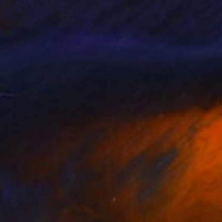
ti pubblici e privati.
ve.
o avanti la produzione
one può cambiare il