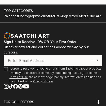
sculpture and installation.
TOP CATEGORIES
Conceptual art
Paintings
Photography
Sculpture
Drawings
Mixed Media
Fine Art Pr
Working with ceramic, concrete, wood etc
Sign Up to Receive 10% Off Your First Order
Discover new art and collections added weekly by our
curators.
I agree to receive marketing emails from Saatchi Art about products
that may be of interest to me. By subscribing, I also agree to the
Terms of Use
and acknowledge that my information will be used as
described in the
Privacy Notice
FOR COLLECTORS