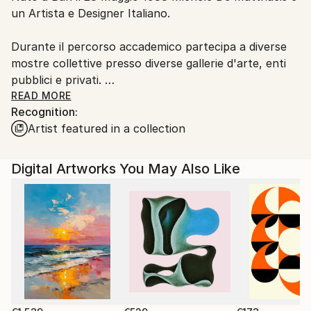
un Artista e Designer Italiano.
Customs:
Shipments from Italy may experience delays due to
Durante il percorso accademico partecipa a diverse
country's regulations for exporting valuable
mostre collettive presso diverse gallerie d'arte, enti
artworks.
pubblici e privati.
READ MORE
Recognition:
Dal 2009 inizia le sue ricerche sul mondo
Artist featured in a collection
microscopico, tema di grande ispirazione ancora
attuale.
Digital Artworks You May Also Like
Nel 2010 si trasferisce a Milano dove studia Product
Design presso lo IED.
Durante gli studi si concentra sulla ricerca di varie
forme di espressione e tecniche artistiche innovative.
Finiti gli studi nel 2013 inizia a collaborare in diversi
studi di architettura e aziende di design portando