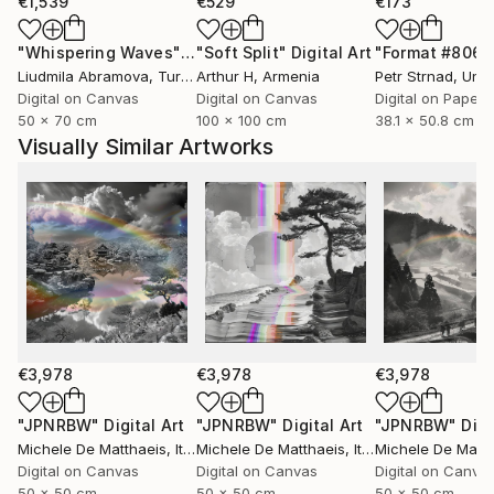
avanti la produzione di opere d'arte tra scultura,
€1,539
€529
€173
stampe d'arte e dipinti.
"Whispering Waves"
Digital Art
"Soft Split"
Digital Art
"Format #806"
Liudmila Abramova
, Turkey
Arthur H
, Armenia
Petr Strnad
, Unite
​
Digital on Canvas
Digital on Canvas
Digital on Paper
50 x 70 cm
100 x 100 cm
38.1 x 50.8 cm
Installazioni, interventi ambientali, performance,
Visually Similar Artworks
sculture, fotografie e qualsiasi altro tipo di
espressione può cambiare il modo di vedere le cose;
Si può mescolare il modo tradizionale, "normale" di
vedere il mondo, con una rappresentazione più
astratta, asettica e precisa.
Forme che galleggiano nello spazio evocano
sensazioni fuori dal tempo, ma chiare e ben definite in
€3,978
€3,978
€3,978
un dato luogo.
Forme di un altro tipo, di un altro mondo, che mirano
"JPNRBW"
Digital Art
"JPNRBW"
Digital Art
"JPNRBW"
Digi
Michele De Matthaeis
, Italy
Michele De Matthaeis
, Italy
Michele De Matth
ad ampliare la percezione tipica e quotidiana, ad
Digital on Canvas
Digital on Canvas
Digital on Canva
aprire nuovi confini; i confini della libera
50 x 50 cm
50 x 50 cm
50 x 50 cm