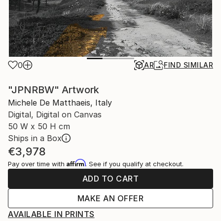
0
AR
FIND SIMILAR
"JPNRBW" Artwork
Michele De Matthaeis, Italy
Digital, Digital on Canvas
50 W x 50 H cm
Ships in a Box
€3,978
Affirm
Pay over time with
. See if you qualify at checkout.
ADD TO CART
MAKE AN OFFER
AVAILABLE IN PRINTS