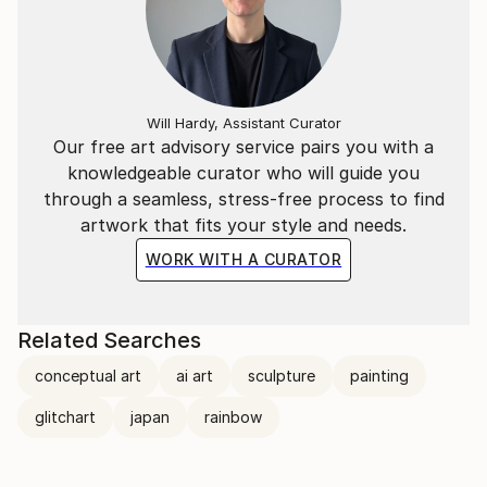
quello che siamo e di quello che è.
"L'essenziale è invisibile agli occhi".
​
Will Hardy, Assistant Curator
Our free art advisory service pairs you with a
knowledgeable curator who will guide you
La situazione attuale, quello che ci circonda, ci
through a seamless, stress-free process to find
porterà a vivere in un mondo "surrogato";
artwork that fits your style and needs.
Ricreato ad hoc per vedere quello che non ci sarà più.
WORK WITH A CURATOR
​
Related Searches
---
conceptual art
ai art
sculpture
painting
​
glitchart
japan
rainbow
Italian Artist | contemporary artist, active in