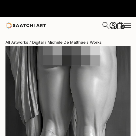
Michele De Matthaeis
€3,868
0
+
All Artworks
Digital
Michele De Matthaeis Works