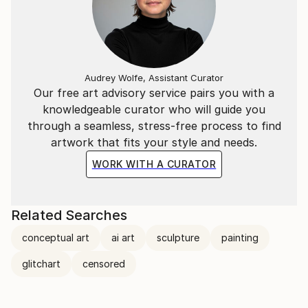
quello che siamo e di quello che è.
"L'essenziale è invisibile agli occhi".
​
Audrey Wolfe, Assistant Curator
Our free art advisory service pairs you with a
knowledgeable curator who will guide you
La situazione attuale, quello che ci circonda, ci
through a seamless, stress-free process to find
porterà a vivere in un mondo "surrogato";
artwork that fits your style and needs.
Ricreato ad hoc per vedere quello che non ci sarà più.
WORK WITH A CURATOR
​
Related Searches
---
conceptual art
ai art
sculpture
painting
​
glitchart
censored
Italian Artist | contemporary artist, active in