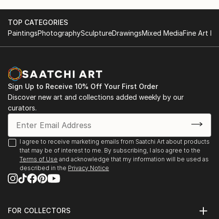
sculpture and installation.
TOP CATEGORIES
Conceptual art
Paintings
Photography
Sculpture
Drawings
Mixed Media
Fine Art Pr
Working with ceramic, concrete, wood etc
Sign Up to Receive 10% Off Your First Order
Discover new art and collections added weekly by our
curators.
I agree to receive marketing emails from Saatchi Art about products
that may be of interest to me. By subscribing, I also agree to the
Terms of Use
and acknowledge that my information will be used as
described in the
Privacy Notice
FOR COLLECTORS