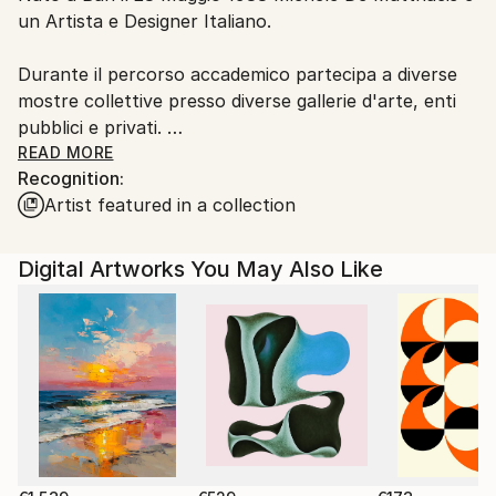
un Artista e Designer Italiano.
Customs:
Shipments from Italy may experience delays due to
Durante il percorso accademico partecipa a diverse
country's regulations for exporting valuable
mostre collettive presso diverse gallerie d'arte, enti
artworks.
pubblici e privati.
READ MORE
Recognition:
Dal 2009 inizia le sue ricerche sul mondo
Artist featured in a collection
microscopico, tema di grande ispirazione ancora
attuale.
Digital Artworks You May Also Like
Nel 2010 si trasferisce a Milano dove studia Product
Design presso lo IED.
Durante gli studi si concentra sulla ricerca di varie
forme di espressione e tecniche artistiche innovative.
Finiti gli studi nel 2013 inizia a collaborare in diversi
studi di architettura e aziende di design portando