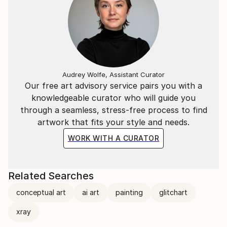
Niente è più perfetto di quello che ci circonda, di
quello che siamo e di quello che è.
"L'essenziale è invisibile agli occhi".
​
Audrey Wolfe, Assistant Curator
Our free art advisory service pairs you with a
knowledgeable curator who will guide you
La situazione attuale, quello che ci circonda, ci
through a seamless, stress-free process to find
porterà a vivere in un mondo "surrogato";
artwork that fits your style and needs.
Ricreato ad hoc per vedere quello che non ci sarà più.
WORK WITH A CURATOR
​
Related Searches
---
conceptual art
ai art
painting
glitchart
​
xray