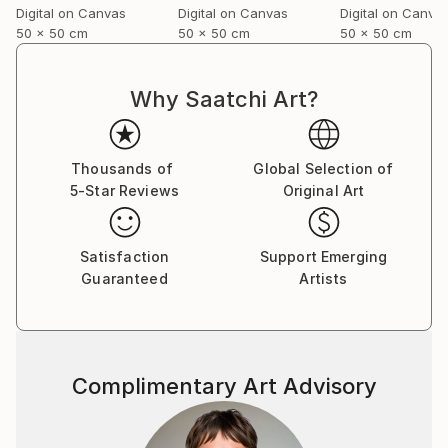
Digital on Canvas
Digital on Canvas
Digital on Canva
aprire nuovi confini; i confini della libera
50 x 50 cm
50 x 50 cm
50 x 50 cm
interpretazione di quelle forme.
Promuovere l'immaginazione, l'immaginazione di
Why Saatchi Art?
qualcosa che non esiste, o che esiste, ma ancora non
si conosce.
Thousands of
Global Selection of
L'immaginazione e l'interpretazione delle forme sono
5-Star Reviews
Original Art
la vera differenza tra voi e gli altri
Satisfaction
Support Emerging
Questa è l'interpretazione macrocosmica, questa è
Guaranteed
Artists
immaginazione astratta di forme tangibili.
Siamo tutti uniti però da un mondo microcosmico,
che nonostante ci circondi, e quasi, ci appartenga,
Complimentary Art Advisory
non ne conosciamo le forme, la sostanza, la poesia,
le geometrie.