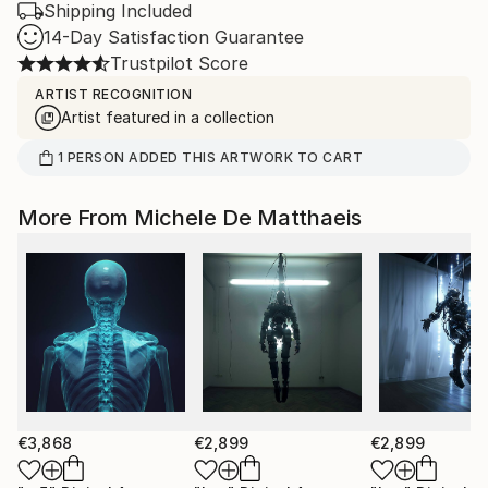
Shipping Included
14-Day Satisfaction Guarantee
Trustpilot Score
ARTIST RECOGNITION
Artist featured in a collection
1
PERSON
ADDED THIS ARTWORK TO CART
More From Michele De Matthaeis
€3,868
€2,899
€2,899