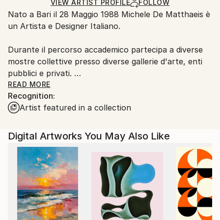
Ships in a Box
Ships From:
VIEW ARTIST PROFILE
FOLLOW
Nato a Bari il 28 Maggio 1988 Michele De Matthaeis è
Italy.
un Artista e Designer Italiano.
Customs:
Shipments from Italy may experience delays due to
Durante il percorso accademico partecipa a diverse
country's regulations for exporting valuable
mostre collettive presso diverse gallerie d'arte, enti
artworks.
pubblici e privati.
READ MORE
Recognition:
Dal 2009 inizia le sue ricerche sul mondo
Artist featured in a collection
microscopico, tema di grande ispirazione ancora
attuale.
Digital Artworks You May Also Like
Nel 2010 si trasferisce a Milano dove studia Product
Design presso lo IED.
Durante gli studi si concentra sulla ricerca di varie
forme di espressione e tecniche artistiche innovative.
Finiti gli studi nel 2013 inizia a collaborare in diversi