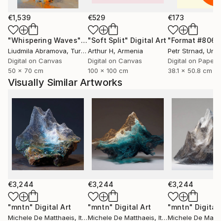
studi di architettura e aziende di design portando
avanti la produzione di opere d'arte tra scultura,
€1,539
€529
€173
stampe d'arte e dipinti.
"Whispering Waves"
Digital Art
"Soft Split"
Digital Art
"Format #806"
Liudmila Abramova
, Turkey
Arthur H
, Armenia
Petr Strnad
, Unite
​
Digital on Canvas
Digital on Canvas
Digital on Paper
50 x 70 cm
100 x 100 cm
38.1 x 50.8 cm
Installazioni, interventi ambientali, performance,
Visually Similar Artworks
sculture, fotografie e qualsiasi altro tipo di
espressione può cambiare il modo di vedere le cose;
Si può mescolare il modo tradizionale, "normale" di
vedere il mondo, con una rappresentazione più
astratta, asettica e precisa.
Forme che galleggiano nello spazio evocano
sensazioni fuori dal tempo, ma chiare e ben definite in
€3,244
€3,244
€3,244
un dato luogo.
Forme di un altro tipo, di un altro mondo, che mirano
"mntn"
Digital Art
"mntn"
Digital Art
"mntn"
Digital
Michele De Matthaeis
, Italy
Michele De Matthaeis
, Italy
Michele De Matth
ad ampliare la percezione tipica e quotidiana, ad