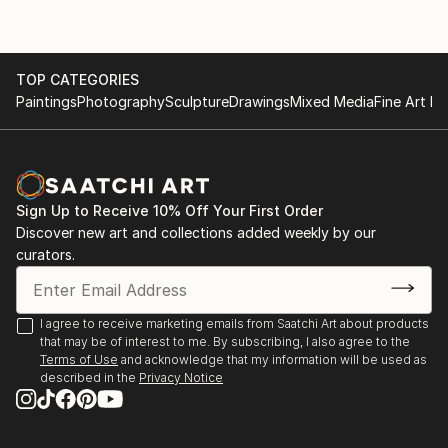
Italian Artist | contemporary artist, active in
sculpture and installation.
TOP CATEGORIES
Conceptual art
Paintings
Photography
Sculpture
Drawings
Mixed Media
Fine Art Pr
Working with ceramic, concrete, wood etc
Sign Up to Receive 10% Off Your First Order
Discover new art and collections added weekly by our
curators.
I agree to receive marketing emails from Saatchi Art about products
that may be of interest to me. By subscribing, I also agree to the
Terms of Use
and acknowledge that my information will be used as
described in the
Privacy Notice