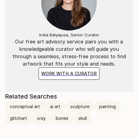
quello che siamo e di quello che è.
"L'essenziale è invisibile agli occhi".
​
India Balyejusa, Senior Curator
Our free art advisory service pairs you with a
knowledgeable curator who will guide you
La situazione attuale, quello che ci circonda, ci
through a seamless, stress-free process to find
porterà a vivere in un mondo "surrogato";
artwork that fits your style and needs.
Ricreato ad hoc per vedere quello che non ci sarà più.
WORK WITH A CURATOR
​
Related Searches
---
conceptual art
ai art
sculpture
painting
​
glitchart
xray
bones
skull
Italian Artist | contemporary artist, active in