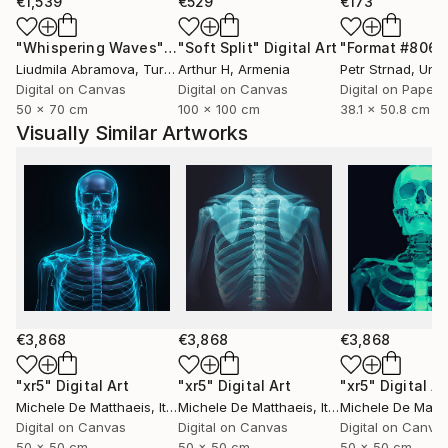
avanti la produzione di opere d'arte tra scultura,
€1,539
€529
€173
stampe d'arte e dipinti.
"Whispering Waves"
Digital Art
"Soft Split"
Digital Art
"Format #806"
Liudmila Abramova
, Turkey
Arthur H
, Armenia
Petr Strnad
, Unite
​
Digital on Canvas
Digital on Canvas
Digital on Paper
50 x 70 cm
100 x 100 cm
38.1 x 50.8 cm
Installazioni, interventi ambientali, performance,
Visually Similar Artworks
sculture, fotografie e qualsiasi altro tipo di
espressione può cambiare il modo di vedere le cose;
Si può mescolare il modo tradizionale, "normale" di
vedere il mondo, con una rappresentazione più
astratta, asettica e precisa.
Forme che galleggiano nello spazio evocano
sensazioni fuori dal tempo, ma chiare e ben definite in
€3,868
€3,868
€3,868
un dato luogo.
Forme di un altro tipo, di un altro mondo, che mirano
"xr5"
Digital Art
"xr5"
Digital Art
"xr5"
Digital Ar
Michele De Matthaeis
, Italy
Michele De Matthaeis
, Italy
Michele De Matth
ad ampliare la percezione tipica e quotidiana, ad
Digital on Canvas
Digital on Canvas
Digital on Canva
aprire nuovi confini; i confini della libera
50 x 50 cm
50 x 50 cm
50 x 50 cm