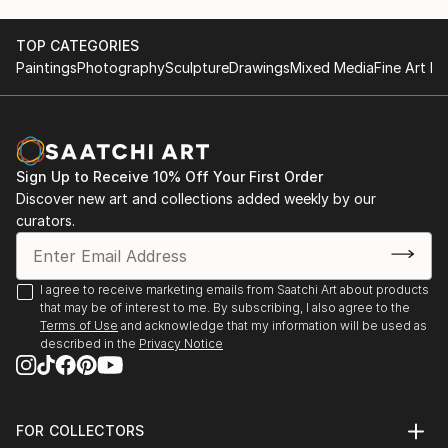
sculpture and installation.
TOP CATEGORIES
Conceptual art
Paintings
Photography
Sculpture
Drawings
Mixed Media
Fine Art Pr
Working with ceramic, concrete, wood etc
Sign Up to Receive 10% Off Your First Order
Discover new art and collections added weekly by our
curators.
I agree to receive marketing emails from Saatchi Art about products
that may be of interest to me. By subscribing, I also agree to the
Terms of Use
and acknowledge that my information will be used as
described in the
Privacy Notice
FOR COLLECTORS