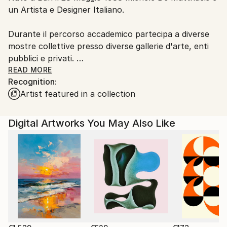
un Artista e Designer Italiano.
Customs:
Shipments from Italy may experience delays due to
Durante il percorso accademico partecipa a diverse
country's regulations for exporting valuable
mostre collettive presso diverse gallerie d'arte, enti
artworks.
pubblici e privati.
READ MORE
Recognition:
Dal 2009 inizia le sue ricerche sul mondo
Artist featured in a collection
microscopico, tema di grande ispirazione ancora
attuale.
Digital Artworks You May Also Like
Nel 2010 si trasferisce a Milano dove studia Product
Design presso lo IED.
Durante gli studi si concentra sulla ricerca di varie
forme di espressione e tecniche artistiche innovative.
Finiti gli studi nel 2013 inizia a collaborare in diversi
studi di architettura e aziende di design portando