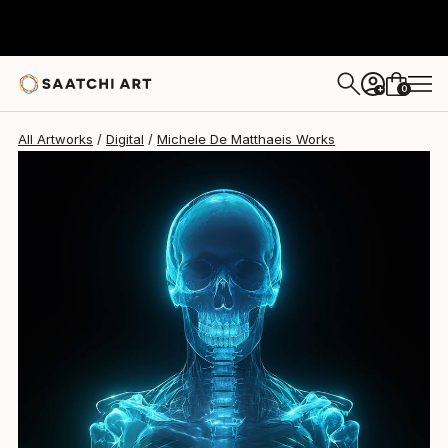
Michele De Matthaeis
€3,868
0
+
All Artworks
Digital
Michele De Matthaeis Works