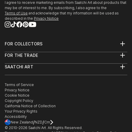
I agree to receive marketing emails from Saatchi Art about products that
may be of interest to me. By subscribing, I also agree to the
Terms of Use
and acknowledge that my information will be used as
described in the
Privacy Notice
FOR COLLECTORS
Art Advisory
FOR THE TRADE
Help Center
About
Returns
SAATCHI ART
Trade Program
Commissions
About
Hospitality
Curated Collections
Saatchi Art Stories
Commercial
How to Buy Art
The Other Art Fair
Terms of Service
Healthcare
Gift Card
Privacy Notice
Sell on Saatchi Art
Multi Family & Residential
Cookie Notice
Affiliate Program
Contact Art Consultant
Copyright Policy
Careers
California Notice of Collection
Contact Support
Your Privacy Rights
Accessibility
/
/
New Zealand
NZD
Cm
© 2010-
2026
Saatchi Art. All Rights Reserved.