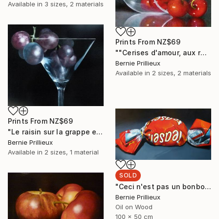
Available in
3 sizes, 2 materials
Prints From
NZ$69
""Cerises d'amour, aux robes pareilles" "Cherries of love, in similar dresses"" Painting
Bernie Prillieux
Available in
2 sizes, 2 materials
Prints From
NZ$69
"Le raisin sur la grappe est doux comme les doigts d'une jeune fille (Pouchkine )"The grapes on her bunch are as sweet as a girl's fingers (Pouchkine)" Painting
Bernie Prillieux
Available in
2 sizes, 1 material
SOLD
"Ceci n'est pas un bonbon !" Painting
Bernie Prillieux
Oil on Wood
100 x 50 cm