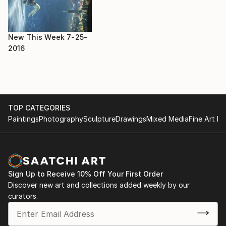
Hyperréalisme"
Hyperréalisme, style qui lui correspond mieux et qui
2016 : Exposition pour la Ville de SENS. "Vrai illusion
réclame une grande patience et un regard aiguisé !!! Il
ou fausse réalité"
aime peindre des thèmes simples pour en magnifier la
2017 : La Madeleine- PARIS : "La nature Abstraite de
New This Week 7-25-
banalité.
la Réalité"
2016
TOP CATEGORIES
Paintings
Photography
Sculpture
Drawings
Mixed Media
Fine Art Pr
Sign Up to Receive 10% Off Your First Order
Discover new art and collections added weekly by our
curators.