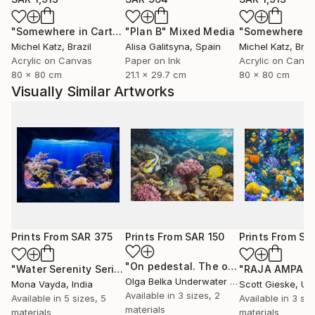
paysages d’une beauté infinie de la Science et de l’Art
"Somewhere in Cartagena #2"
"Plan B"
Mixed Media
Mixed Media
dans toutes ses dimensions. Je suis persuadé que
Michel Katz
, Brazil
Alisa Galitsyna
, Spain
Michel Katz
, Braz
Science et Art Total doivent ensemble bâtir un
Acrylic on Canvas
Paper on Ink
Acrylic on Canv
nouveau récit sur l'avenir Humain, dont notre
80 x 80 cm
21.1 x 29.7 cm
80 x 80 cm
civilisation a impérativement besoin dans cette
Visually Similar Artworks
période de profondes mutations.
Toute ma vie, le dessin, la musique et l’écriture, unis
en un seul langage ou méta-langage, m'ont permis
d’exister à la frontière de la Science et de l’Art sous
toutes ses formes. Mon expression artistique de
polymathe est souvent figurative, narrative. Chaque
dessin au crayon, peinture à l’huile, œuvre digitale,
livre, chanson et composition musicale a sa propre
histoire, scenario de mon imaginaire hyper esthétique
Prints From
SAR 375
Prints From
SAR 150
Prints From
SA
conçu pour émerveiller et faire vivre l’aventure des
"On pedestal. The original artwork painted underwater."
voyages extraordinaires vers des futurs possibles.
"Water Serenity Series No. 3"
Print
"RAJA AMPAT"
Olga Belka Underwater Artist
, Singapore
Mona Vayda
, India
Scott Gieske
, Unit
Available in
3 sizes, 2
Available in
5 sizes, 5
Available in
3 siz
Thierry Mutin. Planet Earth. Solar System. Milky Way
materials
materials
materials