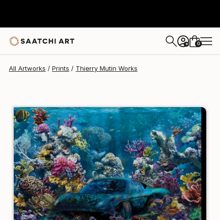
Thierry Mutin
SAR 866
0
+
All Artworks
Prints
Thierry Mutin Works