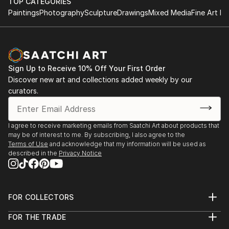
TOP CATEGORIES
Paintings
Photography
Sculpture
Drawings
Mixed Media
Fine Art Pr
Sign Up to Receive 10% Off Your First Order
Discover new art and collections added weekly by our
curators.
I agree to receive marketing emails from Saatchi Art about products that
may be of interest to me. By subscribing, I also agree to the
Terms of Use
and acknowledge that my information will be used as
described in the
Privacy Notice
FOR COLLECTORS
Art Advisory
FOR THE TRADE
Help Center
About
Returns