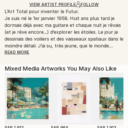
Ships in a Box
by our printing partner.
VIEW ARTIST PROFILE
FOLLOW
L’Art Total pour inventer le Futur.
Ships From:
Je suis né le 1er janvier 1958. Huit ans plus tard je
Printing facility in California.
dormais déjà avec ma guitare et chaque nuit je rêvais
(et je rêve encore...) d’explorer les étoiles. Le jour je
dessinais des voiliers et des vaisseaux spatiaux dans le
moindre détail. J’ai su, très jeune, que le monde
extérieur était dangereux pour des gens comme moi.
READ MORE
Je suis né littéralement des accouchements fabuleux
des créatures fantastiques de Jérôme Bosch, des
Mixed Media Artworks You May Also Like
mains de graveur sublime d’Alfred Dürer, des extases
devant les héroïnes des peintres romantiques du XIX,
et d’un imaginaire d’’outre-vie’ inspiré de Poe,
Asimov,Dick, Lovecraft et beaucoup d’autres…
Depuis l’Art fantastique, la Science-Fiction et la
Science (mathématiques, physique quantique,
sciences informatiques, génie génétique…) m’ont
permis de créer un univers artistique et philosophique
original, inspiré de visions du vivant jaillissant des
SAR 1,913
SAR 964
SAR 1,913