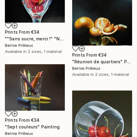
Prints From
€34
""Sans sucre, merci !" "No sugar, thank's !"" Painting
Bernie Prillieux
Available in
2 sizes, 1 material
Prints From
€34
"Réunion de quartiers" Painting
Bernie Prillieux
Available in
2 sizes, 1 material
Prints From
€34
"Sept couleurs" Painting
Bernie Prillieux