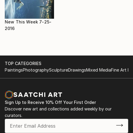
Hyperréalisme"
Hyperréalisme, style qui lui correspond mieux et qui
2016 : Exposition pour la Ville de SENS. "Vrai illusion
réclame une grande patience et un regard aiguisé !!! Il
ou fausse réalité"
aime peindre des thèmes simples pour en magnifier la
2017 : La Madeleine- PARIS : "La nature Abstraite de
New This Week 7-25-
banalité.
la Réalité"
2016
TOP CATEGORIES
Paintings
Photography
Sculpture
Drawings
Mixed Media
Fine Art Pr
Sign Up to Receive 10% Off Your First Order
Discover new art and collections added weekly by our
curators.