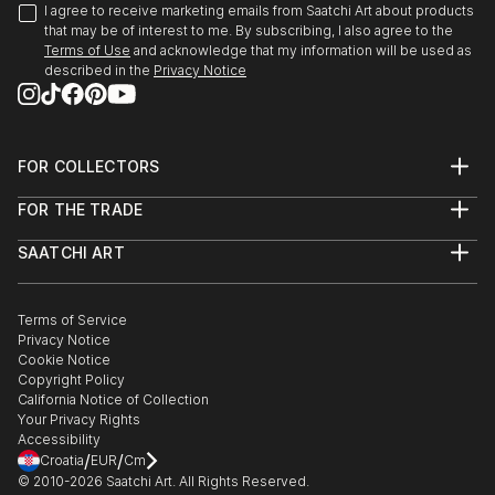
I agree to receive marketing emails from Saatchi Art about products
that may be of interest to me. By subscribing, I also agree to the
Terms of Use
and acknowledge that my information will be used as
described in the
Privacy Notice
FOR COLLECTORS
Art Advisory
FOR THE TRADE
Help Center
About
Returns
SAATCHI ART
Trade Program
Commissions
About
Hospitality
Curated Collections
Saatchi Art Stories
Commercial
How to Buy Art
The Other Art Fair
Terms of Service
Healthcare
Gift Card
Privacy Notice
Sell on Saatchi Art
Multi Family & Residential
Cookie Notice
Affiliate Program
Contact Art Consultant
Copyright Policy
Careers
California Notice of Collection
Contact Support
Your Privacy Rights
Accessibility
/
/
Croatia
EUR
Cm
© 2010-
2026
Saatchi Art. All Rights Reserved.