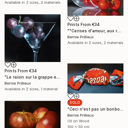
Available in
3 sizes, 2 materials
Prints From
€34
""Cerises d'amour, aux robes pareilles" "Cherries of love, in similar dresses"" Painting
Bernie Prillieux
Available in
2 sizes, 2 materials
Prints From
€34
"Le raisin sur la grappe est doux comme les doigts d'une jeune fille (Pouchkine )"The grapes on her bunch are as sweet as a girl's fingers (Pouchkine)" Painting
Bernie Prillieux
Available in
2 sizes, 1 material
SOLD
"Ceci n'est pas un bonbon !" Painting
Bernie Prillieux
Oil on Wood
100 x 50 cm