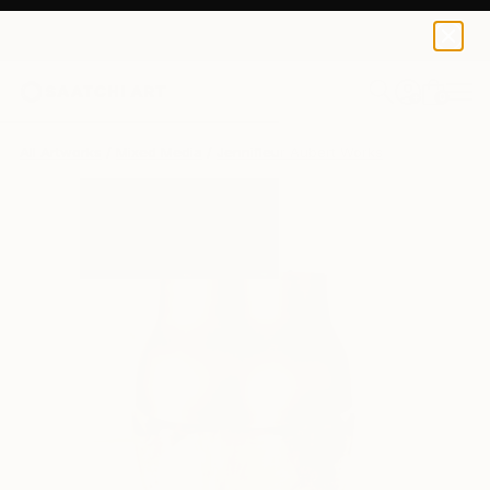
0
+
All Artworks
Mixed Media
Jennifleur Aubert Works