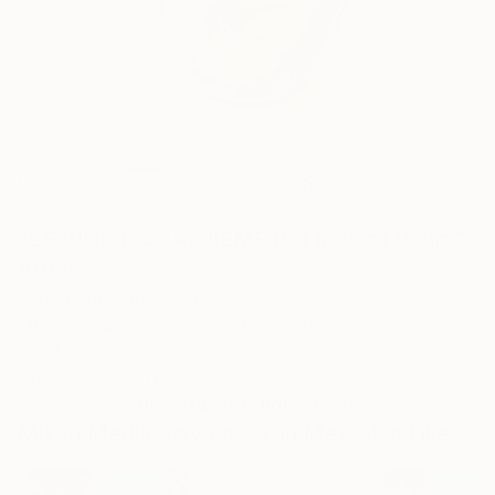
0
AR
FIND SIMILAR
"LE VINGT-QUATRIEME Pot (pas si) Pourri"
Artwork
Jennifleur Aubert, France
Mixed Media, Precious Materials on Other
15 W x 24.5 H in
Ships in a Box
This artwork is not for sale.
Mixed Media Artworks You May Also Like