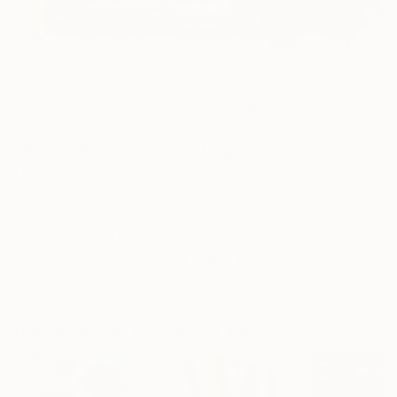
26
AR
FIND SIMILAR
"Ruine division 5" Painting
David Joly, France
Painting, Oil on Canvas
39.4 W x 55.1 H in
Ships in a Box
This artwork is not for sale.
ARTIST RECOGNITION
Artist featured in a collection
Paintings You May Also Like