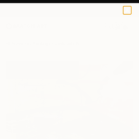
0
+
All Artworks
Paintings
David Joly Works