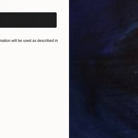
ation will be used as described in
$820
$42
nting
"Rainy March"
Painting
ed States
Danijela Knezevic
, Serbia
Misa
Acrylic on Canvas
Acry
11.8 x 15.7 in
22.9