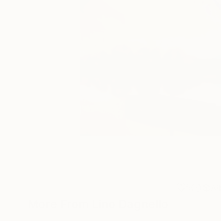
5
A
More From Lino Dagnello