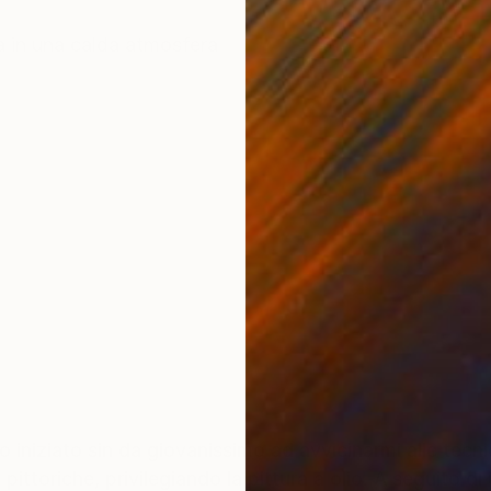
ONS
SHIPPING AND RETURNS
a in una calda atmosfera
 iniziato sin da giovanissimo ad avvicinarmi alle tecni
ittoriche, privilegiando la pittura a olio. A seguito di