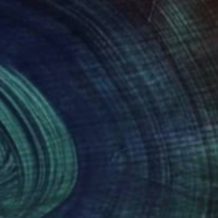
881
$1,308
y in the Forest"
Painting
n Trajkovic
, Serbia
Yana Sagan
, Ukraine
on Canvas
Oil on Canvas
 x 27.6 in
35.4 x 35.4 in