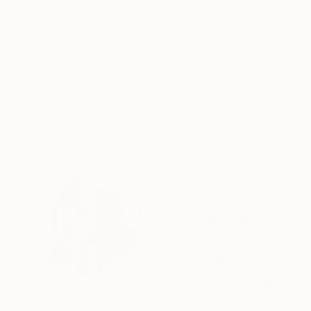
ABOUT THE ARTWORK
DETAILS AND DIMENSI
80x120 olio su tela 2019, uno specchio d'acqu
Year Created:
2019
Subject:
Nature
Styles:
Realism
Mediums:
Oil
,
Canvas
Need more information?
Contact us.
ABOUT THE ARTIST
Lino Dagnello
Italy
VIEW ARTIST PROFILE
FOLLOW
Autodidatta, da sempre affascinato dall'arte, ho
cominciando dal disegno e poi le varie tecniche p