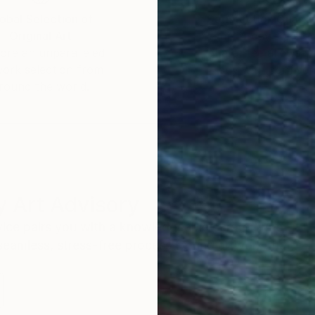
obal Selection of
Satisfaction Guara
Original Art
Our 14-day satisfa
ore an unparalleled
guarantee allows y
work selection from
buy with confiden
round the world.
 Art Advisory
rvice pairs you with a knowledgeable curator who
seamless, stress-free process to find artwork that
.