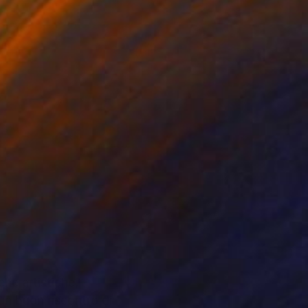
che artistiche,
 un buon riscontro di