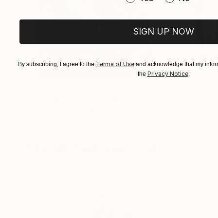
SIGN UP NOW
Terms of Use
By subscribing, I agree to the
and acknowledge that my inform
Privacy Notice
the
.
$183,000
$9,950
"Scarlet Poppies"
Painting
"Palmistry"
Pai
Erin Hanson
, United States
Alyson Khan
, Unit
Oil on Canvas
Acrylic on Canvas
72 x 96 in
36 x 48 in
Visually Similar Artworks