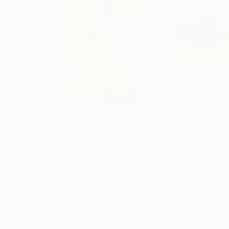
$1,710
$1,150
"Autumn lake"
Painting
"Early morning
Olessya Shuvayeva
, Kazakhstan
Andrey Pingachev
Acrylic on Canvas
Oil on Other
19.7 x 39.4 in
16 x 8 in