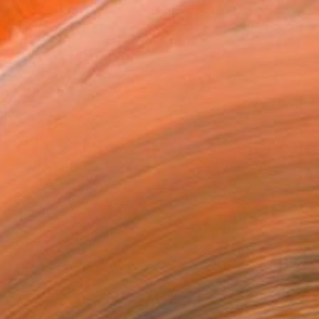
ADD TO CART
MAKE AN OFFER
ping Included
Day Free Returns
Trustpilot Score
T RECOGNITION
tist featured in a collection