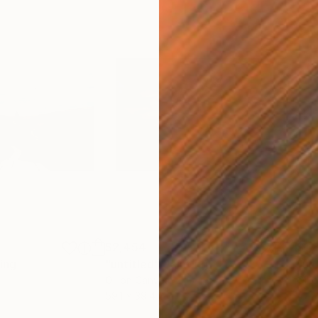
$2,454
$1,
ing
"untitled"
Painting
"un
Oil on Canvas
Oil 
59.1 x 39.4 in
47.2 