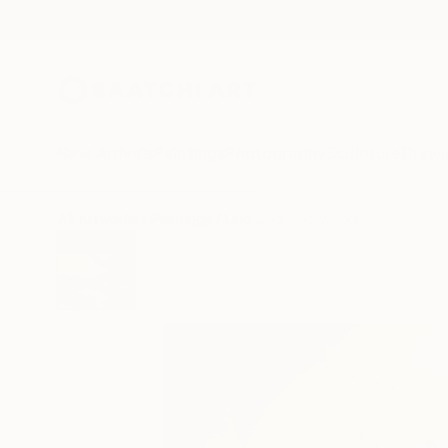
New Arrivals
Paintings
Photography
Sculpture
Drawi
All Artworks
Paintings
Lino Dagnello Works