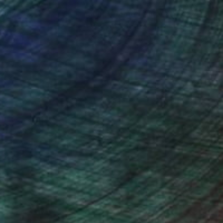
nteed
Support Emerging Artists
ction
We pay our artists more
ou to
on every sale than other
ce.
galleries.