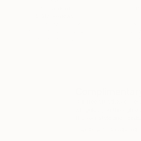
Thousands of
Gl
5-Star Reviews
We deliver world-class
Expl
customer service to all of
art
our art buyers.
a
Complimentary
Our free art advisory se
will guide you through a 
fits your style and needs
WORK WITH A CURATOR