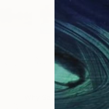
$1,720
$1,
"
Painting
"Peace"
Painting
"Ba
, Canada
Sadiya K
, India
Deja
Acrylic on Paper
Oil 
15.7 x 11.8 in
39.4
Why Saatchi Art?