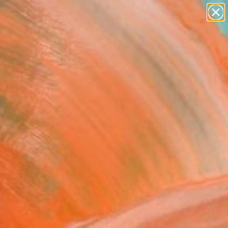
paintings
abstracts
figurative art
landscapes
Search for
wall sculpture
+
0
artist name
anything
ersary Picks
paintings
tled" Painting
gnello, Italy
g, Oil on Canvas
x 31.5 H in
to Hang
831
Affirm
 time with
. See if you qualify at
.