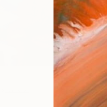
Ship
14-
ARTIS
Ar
R
FIND SIMILAR