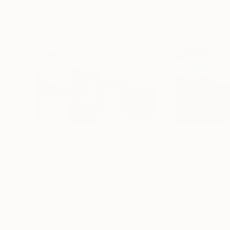
$1,541
$1,831
"untitled"
Painting
"untitled"
Paint
Oil on Canvas
Oil on Canvas
41.3 x 27.6 in
47.2 x 31.5 in