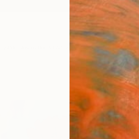
ngs
Prints
Inspiration
Art Advisory
Trade
Curated Deals
Anniv
"unti
Lino Da
Paintin
47.2 W 
Ready 
$1,
Pay over
checkout