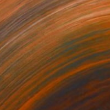
831
$1,811
titled"
Painting
"untitled"
Painting
on Canvas
Oil on Canvas
x 31.5 in
47.2 x 31.5 in