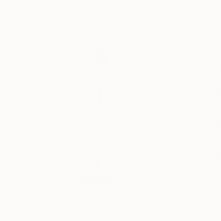
More From Helene Stanton
$397
$879
"Pandora"
Sculpture
"Prince"
Sculpt