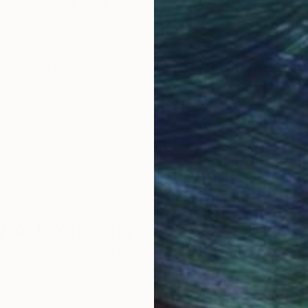
obal Selection of
Satisfaction Guara
Original Art
Our 14-day satisfa
ore an unparalleled
guarantee allows y
work selection from
buy with confiden
round the world.
 Art Advisory
rvice pairs you with a knowledgeable curator who
seamless, stress-free process to find artwork that
.