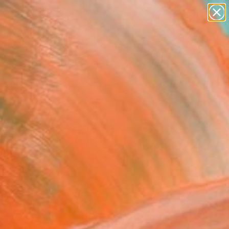
abstracts
figurative art
landscapes
wall sculpture
Search for
+
0
artist name
anything
paintings
ersary Picks
Y" Artwork
 De Matthaeis, Italy
, Digital on Canvas
 50 H cm
n a Box
978
Affirm
 time with
. See if you qualify at
.