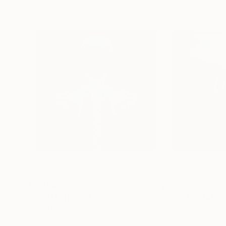
€3,868
€2,899
"xr5"
Digital Art
"hts"
Digital Ar
Digital on Canvas
Digital on Canvas
50 x 50 cm
50 x 50 cm