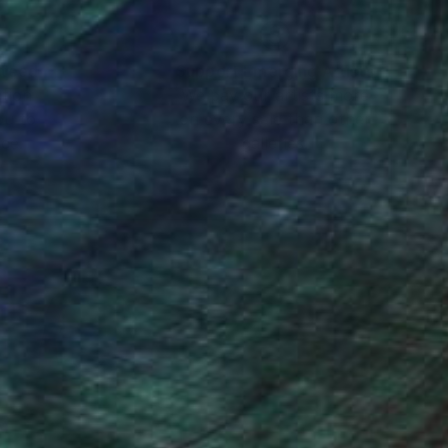
nteed
Support Emerging Artists
ction
We pay our artists more
ou to
on every sale than other
ce.
galleries.