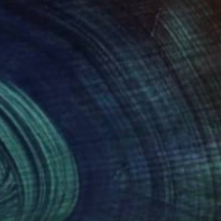
978
€3,978
HNY"
Digital Art
"HNY"
Digital Art
ele De Matthaeis
, Italy
Michele De Matthaeis
, Italy
tal on Canvas
Digital on Canvas
x 50 cm
50 x 50 cm