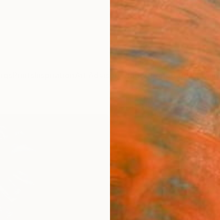
ngs
Prints
Inspiration
Art Advisory
Trade
Curated Deals
Anniv
"YHN
Michele
Digital
50 W x
Ships i
€3,
Pay over
checkout