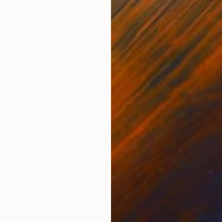
ONS
SHIPPING AND RETURNS
cts please ask For site specific installations or othe
ini inviare un messaggio
Conceptual
,
Pop Art
,
Photorealism
aper
,
Stainless Steel
aeis