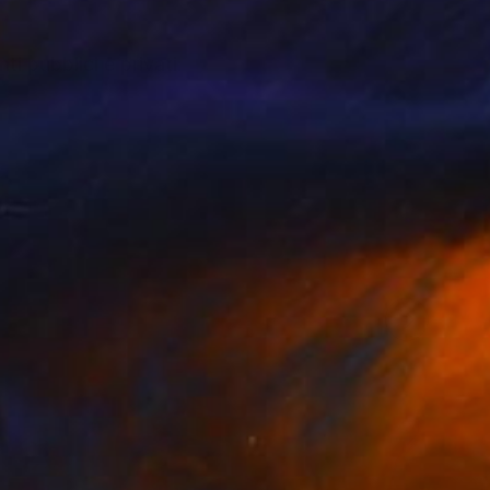
ti pubblici e privati.
ve.
o avanti la produzione
one può cambiare il