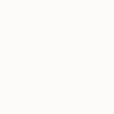
Conceptual art
Thousands of
Gl
Working with ceramic, concrete, wood etc
5-Star Reviews
We deliver world-class
Expl
customer service to all of
art
our art buyers.
a
Complimentary
Our free art advisory se
will guide you through a 
fits your style and needs