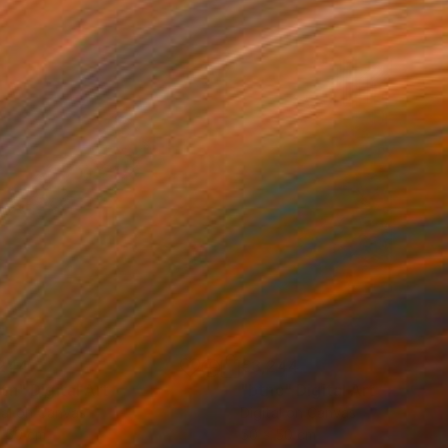
244
€3,244
tn"
Digital Art
"btnc"
Digital Art
tal on Canvas
Digital on Canvas
x 50 cm
50 x 50 cm