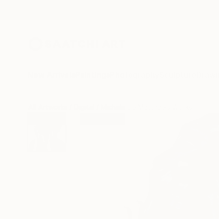
New Arrivals
Paintings
Photography
Sculpture
Drawi
All Artworks
Digital
Michele De Matthaeis Works