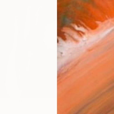
AVAILA
Ship
14-
ARTIS
Ar
R
FIND SIMILAR