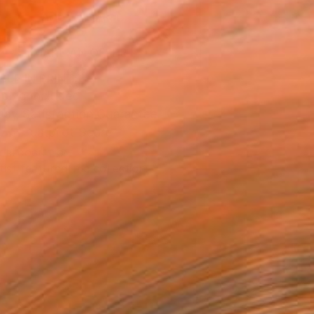
ADD TO CART
MAKE AN OFFER
BLE IN PRINTS
ping Included
Day Satisfaction Guarantee
Trustpilot Score
T RECOGNITION
tist featured in a collection