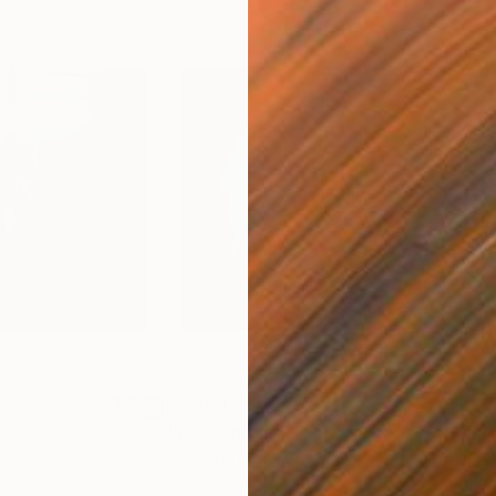
€2,899
€3,
t
"hts"
Digital Art
"mn
Digital on Canvas
Digi
50 x 50 cm
50 