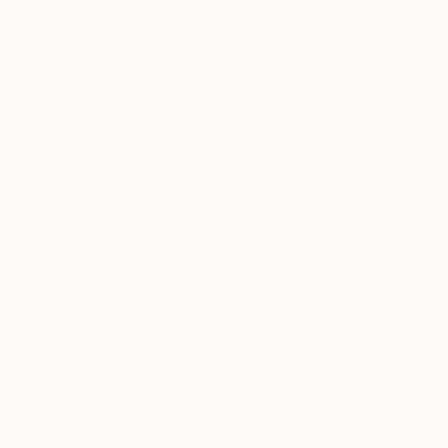
ABOUT THE ARTWORK
DETAILS AND DIMENSI
For other dimensions, print materials and subje
--- Per installazioni site specific o altre immag
Year Created:
2024
Subject:
Classical Mythology
Styles:
Abstract
,
Contemporary
,
Mediums:
Digital
,
Canvas
,
Other
,
P
Need more information?
Contact us.
ABOUT THE ARTIST
Michele De Matth
Italy
VIEW ARTIST PROFILE
FOLLOW