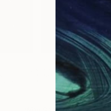
 di quello che siamo e di quello che è.
ci porterà a vivere in un mondo "surrogato";
arà più.
€3,834
€3,
 Art
"YHNY"
Digital Art
"Y
eis
, Italy
Michele De Matthaeis
, Italy
Mich
Digital on Canvas
Digi
50 x 50 cm
50 
ulpture and installation.
Why Saatchi Art?