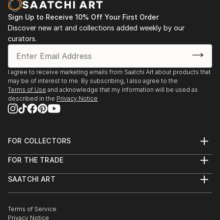
Observateur attentif de notre société, ses dérives,
Sign Up to Receive 10% Off Your First Order
Discover new art and collections added weekly by our
ses contradictions, son cynisme et sa violence, il
curators.
capte les détails du quotidien pour mieux retranscrire
la fragilité de nos existences. Ses compositions
picturales intenses sont totalement ancrées dans la
I agree to receive marketing emails from Saatchi Art about products that
réalité : elles nous racontent...
may be of interest to me. By subscribing, I also agree to the
READ MORE
Terms of Use
and acknowledge that my information will be used as
described in the
Privacy Notice
FOR COLLECTORS
Art Advisory
FOR THE TRADE
Help Center
About
Returns
SAATCHI ART
Trade Program
Commissions
About
Hospitality
Curated Collections
Saatchi Art Stories
Commercial
How to Buy Art
The Other Art Fair
Terms of Service
Healthcare
Gift Card
Privacy Notice
Sell on Saatchi Art
Multi Family & Residential