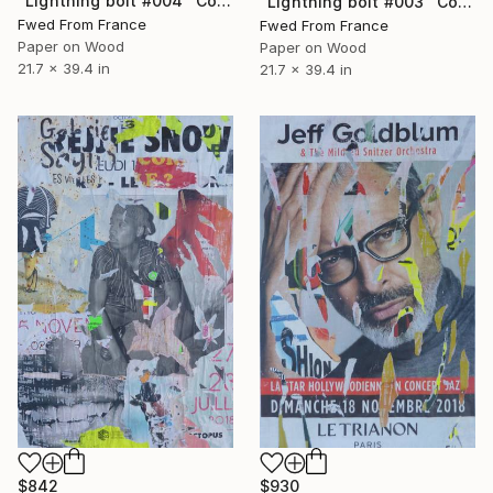
"Lightning bolt #004" Collage
"Lightning bolt #003" Collage
Fwed From France
Fwed From France
Paper on Wood
Paper on Wood
21.7 x 39.4 in
21.7 x 39.4 in
$842
$930