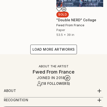
SOLD
"Double NERD" Collage
Fwed From France
Paper
53.5 x 39 in
LOAD MORE ARTWORKS
ABOUT THE ARTIST
Fwed From France
JOINED IN
2018
(18 FOLLOWERS)
ABOUT
Fwed est un artiste français né en 1971.
RECOGNITION
Artist featured in a collection