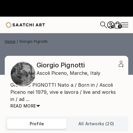
0
+
Home
Giorgio Pignotti
Giorgio Pignotti
Ascoli Piceno,
Marche,
Italy
GIORGIO PIGNOTTI Nato a / Born in / Ascoli
Piceno nel 1979, vive e lavora / live and works
in / ad ...
READ MORE
Profile
All Artworks (20)