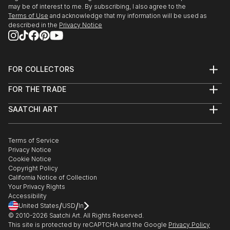
dipendenti
may be of interest to me. By subscribing, I also agree to the
Cristina Petrelli
Terms of Use
and acknowledge that my information will be used as
dall’esperienza, segni epifanici che lasciano presagire
Damprize , Spazio Oberdan, Milano
described in the
Privacy Notice
una qualche
Sovversi , Spazio NovaDea, AscoliPiceno, a cura di
possibilità in divenire ma che non vogliono ammettere
Alessandra Morelli e Daniele DeAngelis. Solo show
una realtà
LightRoom| Chi vuol esser lieto, sia: / di doman non
permanente, sondabile e desc...
FOR COLLECTORS
c'è certezza, Galleria Marconi, a cura di Dario Ciferri
READ MORE
Art Advisory
2013
FOR THE TRADE
Help Center
Premio Francesco Fabbr...
About
Returns
READ MORE
SAATCHI ART
Trade Program
Commissions
About
Hospitality
Curated Collections
Saatchi Art Stories
Commercial
How to Buy Art
The Other Art Fair
Terms of Service
Healthcare
Gift Card
Privacy Notice
Sell on Saatchi Art
Multi Family & Residential
Cookie Notice
Affiliate Program
Contact Art Consultant
Copyright Policy
Careers
California Notice of Collection
Contact Support
Your Privacy Rights
Accessibility
/
/
United States
USD
In
© 2010-
2026
Saatchi Art. All Rights Reserved.
This site is protected by reCAPTCHA and the Google
Privacy Policy