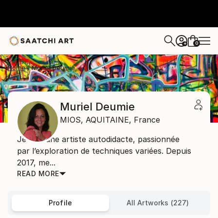
0
+
Home
Muriel Deumie
Muriel Deumie
MIOS,
AQUITAINE,
France
Je suis une artiste autodidacte, passionnée
par l’exploration de techniques variées. Depuis
2017, me...
READ MORE
Profile
All Artworks (227)