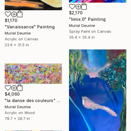
$2,170
"limix.0" Painting
$1,170
Muriel Deumie
"Vanaissance" Painting
Spray Paint on Canvas
Muriel Deumie
35.4 x 35.4 in
Acrylic on Canvas
23.6 x 31.5 in
$4,060
"la danse des couleurs" Painting
Muriel Deumie
Acrylic on Wood
78.7 x 28.7 in