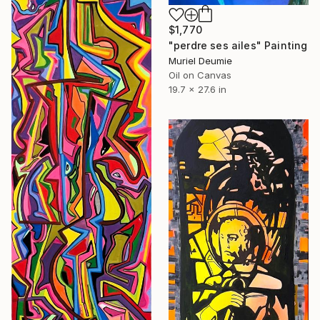
$1,770
"perdre ses ailes" Painting
Muriel Deumie
Oil on Canvas
19.7 x 27.6 in