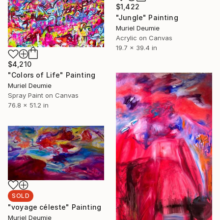
$1,422
"Jungle" Painting
Muriel Deumie
Acrylic on Canvas
19.7 x 39.4 in
$4,210
"Colors of Life" Painting
Muriel Deumie
Spray Paint on Canvas
76.8 x 51.2 in
SOLD
"voyage céleste" Painting
Muriel Deumie