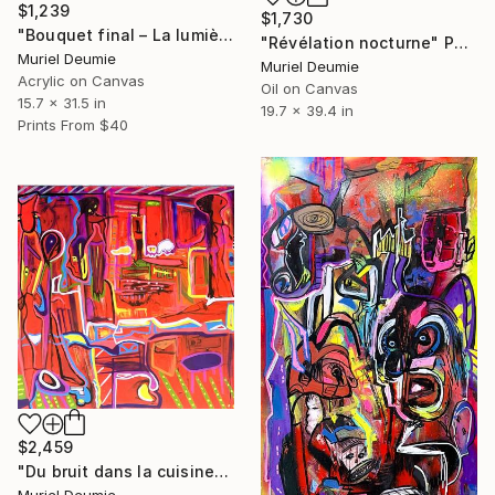
$1,239
$1,730
"Bouquet final – La lumière retrouvée" Painting
"Révélation nocturne" Painting
Muriel Deumie
Muriel Deumie
Acrylic on Canvas
Oil on Canvas
15.7 x 31.5 in
19.7 x 39.4 in
Prints From
$40
$2,459
"Du bruit dans la cuisine" Painting
Muriel Deumie