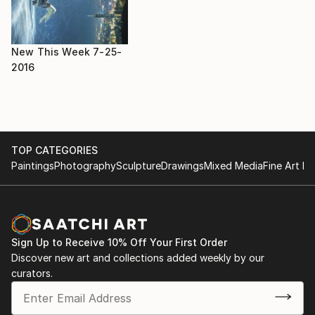
Hyperréalisme"
Hyperréalisme, style qui lui correspond mieux et qui
2016 : Exposition pour la Ville de SENS. "Vrai illusion
réclame une grande patience et un regard aiguisé !!! Il
ou fausse réalité"
aime peindre des thèmes simples pour en magnifier la
2017 : La Madeleine- PARIS : "La nature Abstraite de
New This Week 7-25-
banalité.
la Réalité"
2016
TOP CATEGORIES
Paintings
Photography
Sculpture
Drawings
Mixed Media
Fine Art Pr
Sign Up to Receive 10% Off Your First Order
Discover new art and collections added weekly by our
curators.