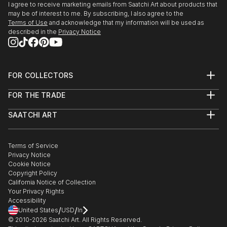
I agree to receive marketing emails from Saatchi Art about products that
may be of interest to me. By subscribing, I also agree to the
Terms of Use
and acknowledge that my information will be used as
described in the
Privacy Notice
FOR COLLECTORS
Art Advisory
FOR THE TRADE
Help Center
About
Returns
SAATCHI ART
Trade Program
Commissions
About
Hospitality
Curated Collections
Saatchi Art Stories
Commercial
How to Buy Art
The Other Art Fair
Terms of Service
Healthcare
Gift Card
Privacy Notice
Sell on Saatchi Art
Multi Family & Residential
Cookie Notice
Affiliate Program
Contact Art Consultant
Copyright Policy
Careers
California Notice of Collection
Contact Support
Your Privacy Rights
Accessibility
/
/
United States
USD
In
© 2010-
2026
Saatchi Art. All Rights Reserved.