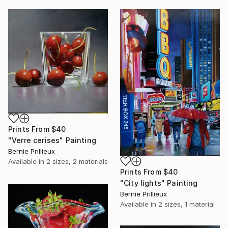
Prints From
$40
"Verre cerises" Painting
Bernie Prillieux
Available in
2 sizes, 2 materials
Prints From
$40
"City lights" Painting
Bernie Prillieux
Available in
2 sizes, 1 material