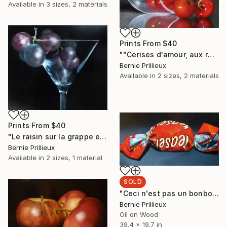
Available in
3 sizes, 2 materials
Prints From
$40
""Cerises d'amour, aux robes pareilles" "Cherries of love, in similar dresses"" Painting
Bernie Prillieux
Available in
2 sizes, 2 materials
Prints From
$40
"Le raisin sur la grappe est doux comme les doigts d'une jeune fille (Pouchkine )"The grapes on her bunch are as sweet as a girl's fingers (Pouchkine)" Painting
Bernie Prillieux
Available in
2 sizes, 1 material
SOLD
"Ceci n'est pas un bonbon !" Painting
Bernie Prillieux
Oil on Wood
39.4 x 19.7 in