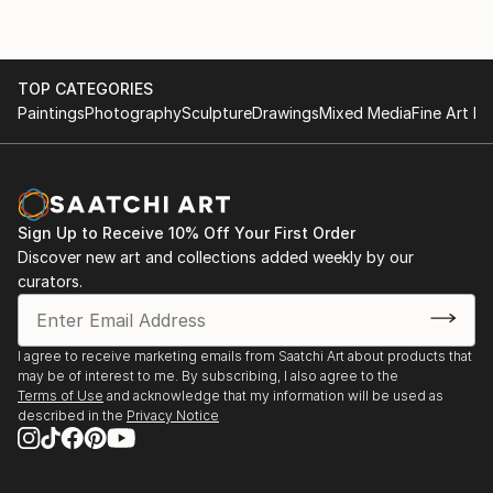
L'immaginazione e l'interpretazione delle forme sono
la vera differenza tra voi e gli altri
Questa è l'interpretazione macrocosmica, questa è
TOP CATEGORIES
Paintings
Photography
Sculpture
Drawings
Mixed Media
Fine Art Pr
immaginazione astratta di forme tangibili.
Siamo tutti uniti però da un mondo microcosmico,
che nonostante ci circondi, e quasi, ci appartenga,
Sign Up to Receive 10% Off Your First Order
non ne conosciamo le forme, la sostanza, la poesia,
Discover new art and collections added weekly by our
le geometrie.
curators.
Niente è più perfetto di quello che ci circonda, di
quello che siamo e di quello che è.
I agree to receive marketing emails from Saatchi Art about products that
may be of interest to me. By subscribing, I also agree to the
Terms of Use
and acknowledge that my information will be used as
"L'essenziale è invisibile agli occhi".
described in the
Privacy Notice
​