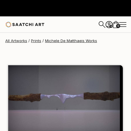
Michele De Matthaeis
$258
0
+
All Artworks
Prints
Michele De Matthaeis Works