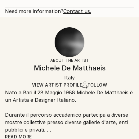
Subject:
Rarity:
Delivery Cost:
Abstract
Open Edition
Calculated at checkout.
Need more information?
Contact us.
Styles:
Size:
Delivery Time:
Abstract
,
Conceptual
,
Pop Art
,
Surrealism
,
21 W x 14 H x 1.25 D in
Typically 5-7 business days for domestic shipments,
Expressionism
Ready To Hang:
10-14 business days for international shipments.
Yes
Returns:
Frame:
All Open Edition prints are final sale items and
Not Framed
ineligible for returns. Visit our
help section
for more
ABOUT THE ARTIST
Canvas Wrap:
information.
Michele De Matthaeis
Black Canvas
Handling:
Packaging:
Italy
Ships in a box. Art prints are packaged and shipped
Ships in a Box
by our printing partner.
VIEW ARTIST PROFILE
FOLLOW
Nato a Bari il 28 Maggio 1988 Michele De Matthaeis è
Ships From:
un Artista e Designer Italiano.
Printing facility in California.
Durante il percorso accademico partecipa a diverse
mostre collettive presso diverse gallerie d'arte, enti
pubblici e privati.
READ MORE