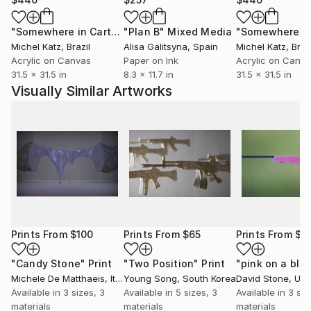
"Somewhere in Cartagena #2"
"Plan B"
Mixed Media
Mixed Media
Michel Katz
, Brazil
Alisa Galitsyna
, Spain
Michel Katz
, Braz
Acrylic on Canvas
Paper on Ink
Acrylic on Canv
31.5 x 31.5 in
8.3 x 11.7 in
31.5 x 31.5 in
Visually Similar Artworks
Prints From
$100
Prints From
$65
Prints From
$1
"Candy Stone"
Print
"Two Position"
Print
Michele De Matthaeis
, Italy
Young Song
, South Korea
David Stone
, Unit
Available in
3 sizes, 3
Available in
5 sizes, 3
Available in
3 siz
materials
materials
materials