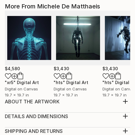
More From Michele De Matthaeis
$4,580
$3,430
$3,430
"xr5"
Digital Art
"hts"
Digital Art
"hts"
Digital A
Digital on Canvas
Digital on Canvas
Digital on Canva
19.7 x 19.7 in
19.7 x 19.7 in
19.7 x 19.7 in
ABOUT THE ARTWORK
Per installazioni site specific inviare un messaggio ---
site specific installations on request DM
DETAILS AND DIMENSIONS
Year Created:
Medium:
2020
Print, Giclee on Canvas
SHIPPING AND RETURNS