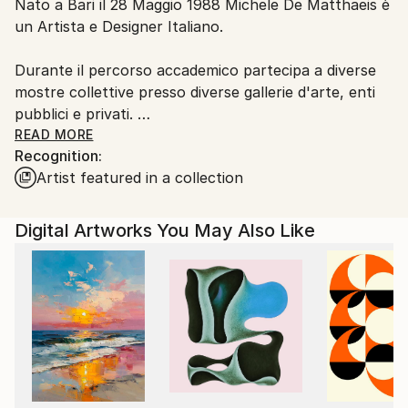
Nato a Bari il 28 Maggio 1988 Michele De Matthaeis è
Italy.
un Artista e Designer Italiano.
Customs:
Shipments from Italy may experience delays due to
Durante il percorso accademico partecipa a diverse
country's regulations for exporting valuable
mostre collettive presso diverse gallerie d'arte, enti
artworks.
pubblici e privati.
READ MORE
Recognition:
Dal 2009 inizia le sue ricerche sul mondo
Artist featured in a collection
microscopico, tema di grande ispirazione ancora
attuale.
Digital Artworks You May Also Like
Nel 2010 si trasferisce a Milano dove studia Product
Design presso lo IED.
Durante gli studi si concentra sulla ricerca di varie
forme di espressione e tecniche artistiche innovative.
Finiti gli studi nel 2013 inizia a collaborare in diversi
studi di architettura e aziende di design portando