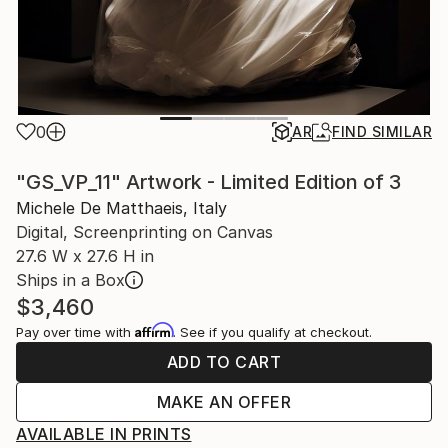
0
AR
FIND SIMILAR
"GS_VP_11" Artwork - Limited Edition of 3
Michele De Matthaeis, Italy
Digital, Screenprinting on Canvas
27.6 W x 27.6 H in
Ships in a Box
$3,460
Affirm
Pay over time with
. See if you qualify at checkout.
ADD TO CART
MAKE AN OFFER
AVAILABLE IN PRINTS