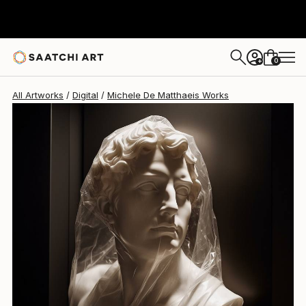
Michele De Matthaeis
$3,460
0
+
All Artworks
Digital
Michele De Matthaeis Works