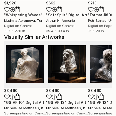
avanti la produzione di opere d'arte tra scultura,
$1,920
$662
$213
stampe d'arte e dipinti.
"Whispering Waves"
Digital Art
"Soft Split"
Digital Art
"Format #806"
Liudmila Abramova
, Turkey
Arthur H
, Armenia
Petr Strnad
, Unite
​
Digital on Canvas
Digital on Canvas
Digital on Paper
19.7 x 27.6 in
39.4 x 39.4 in
15 x 20 in
Installazioni, interventi ambientali, performance,
Visually Similar Artworks
sculture, fotografie e qualsiasi altro tipo di
espressione può cambiare il modo di vedere le cose;
Si può mescolare il modo tradizionale, "normale" di
vedere il mondo, con una rappresentazione più
astratta, asettica e precisa.
Forme che galleggiano nello spazio evocano
sensazioni fuori dal tempo, ma chiare e ben definite in
$3,460
$3,460
$3,460
un dato luogo.
Forme di un altro tipo, di un altro mondo, che mirano
"GS_VP_10"
Digital Art
"GS_VP_13"
Digital Art
"GS_VP_12"
Dig
Michele De Matthaeis
, Italy
Michele De Matthaeis
, Italy
Michele De Matth
ad ampliare la percezione tipica e quotidiana, ad
Screenprinting on Canvas
Screenprinting on Canvas
aprire nuovi confini; i confini della libera