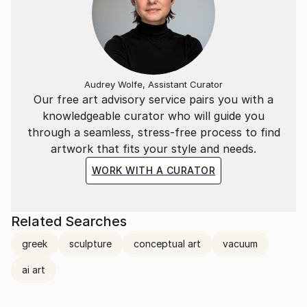
Niente è più perfetto di quello che ci circonda, di
quello che siamo e di quello che è.
"L'essenziale è invisibile agli occhi".
​
Audrey Wolfe, Assistant Curator
Our free art advisory service pairs you with a
knowledgeable curator who will guide you
La situazione attuale, quello che ci circonda, ci
through a seamless, stress-free process to find
porterà a vivere in un mondo "surrogato";
artwork that fits your style and needs.
Ricreato ad hoc per vedere quello che non ci sarà più.
WORK WITH A CURATOR
​
Related Searches
---
greek
sculpture
conceptual art
vacuum
​
ai art
Italian Artist | contemporary artist, active in