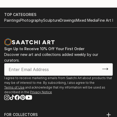
sculpture and installation.
TOP CATEGORIES
Conceptual art
Paintings
Photography
Sculpture
Drawings
Mixed Media
Fine Art Pr
Working with ceramic, concrete, wood etc
Sign Up to Receive 10% Off Your First Order
Discover new art and collections added weekly by our
curators.
I agree to receive marketing emails from Saatchi Art about products that
may be of interest to me. By subscribing, I also agree to the
Terms of Use
and acknowledge that my information will be used as
described in the
Privacy Notice
FOR COLLECTORS