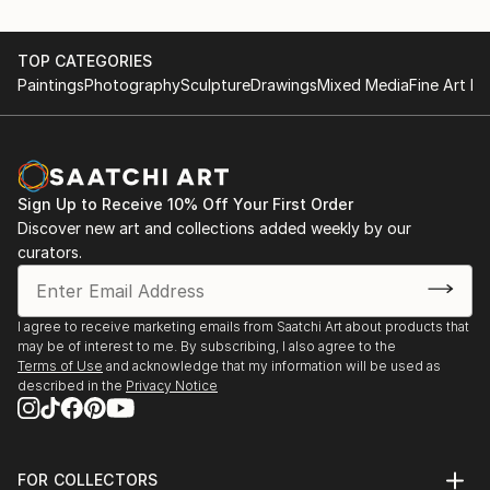
sculpture and installation.
TOP CATEGORIES
Conceptual art
Paintings
Photography
Sculpture
Drawings
Mixed Media
Fine Art Pr
Working with ceramic, concrete, wood etc
Sign Up to Receive 10% Off Your First Order
Discover new art and collections added weekly by our
curators.
I agree to receive marketing emails from Saatchi Art about products that
may be of interest to me. By subscribing, I also agree to the
Terms of Use
and acknowledge that my information will be used as
described in the
Privacy Notice
FOR COLLECTORS