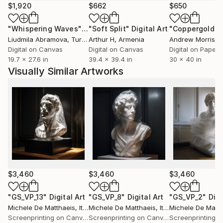
avanti la produzione di opere d'arte tra scultura,
$1,920
$662
$650
stampe d'arte e dipinti.
"Whispering Waves"
Digital Art
"Soft Split"
Digital Art
"Coppergold"
D
Liudmila Abramova
, Turkey
Arthur H
, Armenia
Andrew Morris
, Un
​
Digital on Canvas
Digital on Canvas
Digital on Paper
19.7 x 27.6 in
39.4 x 39.4 in
30 x 40 in
Installazioni, interventi ambientali, performance,
Visually Similar Artworks
sculture, fotografie e qualsiasi altro tipo di
espressione può cambiare il modo di vedere le cose;
Si può mescolare il modo tradizionale, "normale" di
vedere il mondo, con una rappresentazione più
astratta, asettica e precisa.
Forme che galleggiano nello spazio evocano
sensazioni fuori dal tempo, ma chiare e ben definite in
$3,460
$3,460
$3,460
un dato luogo.
Forme di un altro tipo, di un altro mondo, che mirano
"GS_VP_13"
Digital Art
"GS_VP_8"
Digital Art
"GS_VP_2"
Digi
Michele De Matthaeis
, Italy
Michele De Matthaeis
, Italy
Michele De Matth
ad ampliare la percezione tipica e quotidiana, ad
Screenprinting on Canvas
Screenprinting on Canvas
aprire nuovi confini; i confini della libera