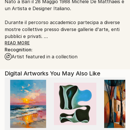
Nato a Bari il 28 Maggio 1988 Michele De Matthaeis è
Italy.
un Artista e Designer Italiano.
Customs:
Shipments from Italy may experience delays due to
Durante il percorso accademico partecipa a diverse
country's regulations for exporting valuable
mostre collettive presso diverse gallerie d'arte, enti
artworks.
pubblici e privati.
READ MORE
Recognition:
Dal 2009 inizia le sue ricerche sul mondo
Artist featured in a collection
microscopico, tema di grande ispirazione ancora
attuale.
Digital Artworks You May Also Like
Nel 2010 si trasferisce a Milano dove studia Product
Design presso lo IED.
Durante gli studi si concentra sulla ricerca di varie
forme di espressione e tecniche artistiche innovative.
Finiti gli studi nel 2013 inizia a collaborare in diversi
studi di architettura e aziende di design portando