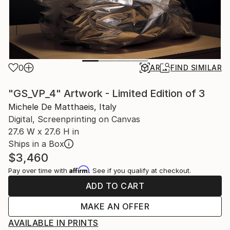
0
AR
FIND SIMILAR
"GS_VP_4" Artwork - Limited Edition of 3
Michele De Matthaeis, Italy
Digital, Screenprinting on Canvas
27.6 W x 27.6 H in
Ships in a Box
$3,460
Affirm
Pay over time with
. See if you qualify at checkout.
ADD TO CART
MAKE AN OFFER
AVAILABLE IN PRINTS