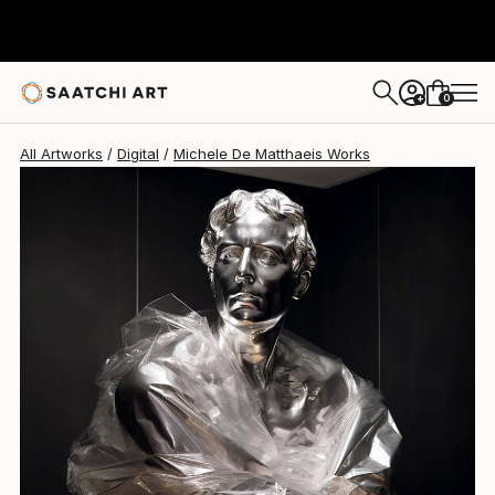
Michele De Matthaeis
$3,460
0
+
All Artworks
Digital
Michele De Matthaeis Works