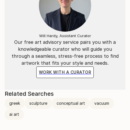
Niente è più perfetto di quello che ci circonda, di
quello che siamo e di quello che è.
"L'essenziale è invisibile agli occhi".
​
Will Hardy, Assistant Curator
Our free art advisory service pairs you with a
knowledgeable curator who will guide you
La situazione attuale, quello che ci circonda, ci
through a seamless, stress-free process to find
porterà a vivere in un mondo "surrogato";
artwork that fits your style and needs.
Ricreato ad hoc per vedere quello che non ci sarà più.
WORK WITH A CURATOR
​
Related Searches
---
greek
sculpture
conceptual art
vacuum
​
ai art
Italian Artist | contemporary artist, active in