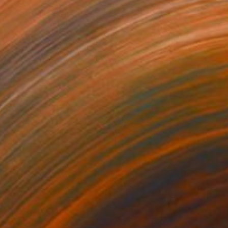
847
$3,847
tn"
Digital Art
"btnc"
Digital Art
tal on Canvas
Digital on Canvas
x 19.7 in
19.7 x 19.7 in