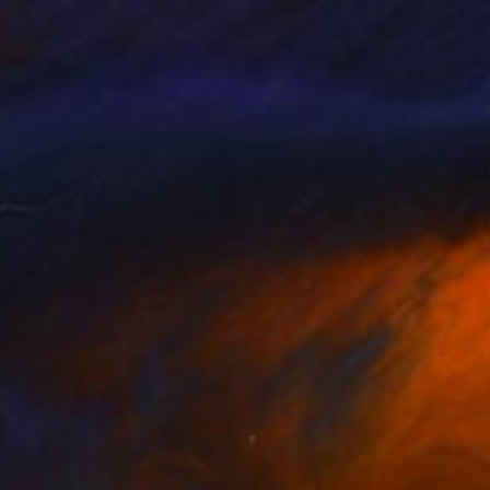
ti pubblici e privati.
ve.
o avanti la produzione
one può cambiare il