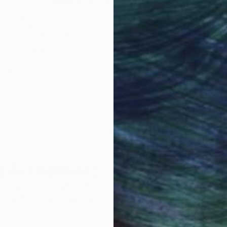
obal Selection of
Satisfaction Guara
Original Art
Our 14-day satisfa
ore an unparalleled
guarantee allows y
work selection from
buy with confiden
round the world.
 Art Advisory
rvice pairs you with a knowledgeable curator who
seamless, stress-free process to find artwork that
.