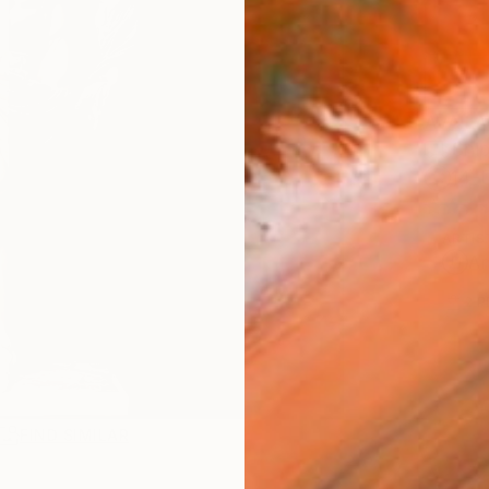
AVAILA
Ship
14-
ARTIS
Ar
2
P
FIND SIMILAR