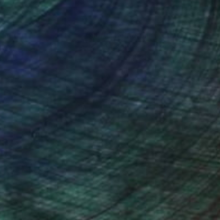
nteed
Support Emerging Artists
ction
We pay our artists more
ou to
on every sale than other
ce.
galleries.