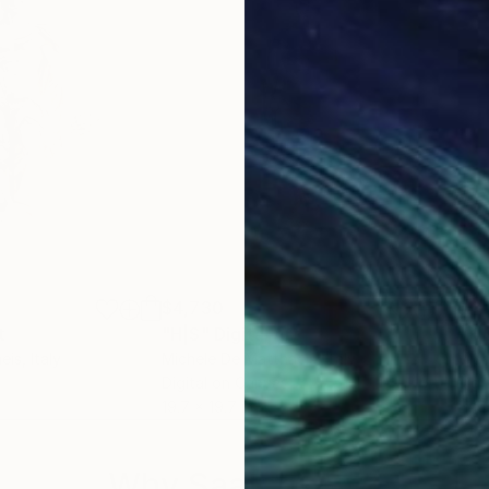
 di quello che siamo e di quello che è.
ci porterà a vivere in un mondo "surrogato";
arà più.
$4,730
$4,
t
"H|S"
Digital Art
"H|
eis
, Italy
Michele De Matthaeis
, Italy
Mich
Digital on Canvas
Digi
19.7 x 19.7 in
19.7 
ulpture and installation.
Why Saatchi Art?