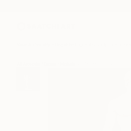
New Arrivals
Paintings
Photography
Sculpture
Drawi
All Artworks
Digital
Michele De Matthaeis Works