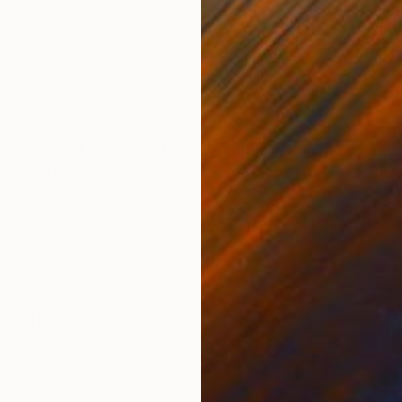
ONS
SHIPPING AND RETURNS
cts please ask For site specific installations or othe
ini inviare un messaggio
Conceptual
,
Pop Art
,
Photorealism
aper
,
Stainless Steel
aeis