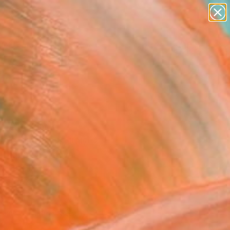
paintings
abstracts
figurative art
landscapes
Search for
wall sculpture
+
0
artist name
anything
ersary Picks
paintings
" Artwork
 De Matthaeis, Italy
, Digital on Canvas
x 19.7 H in
n a Box
530
Affirm
 time with
. See if you qualify at
.