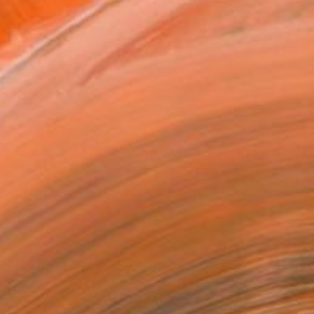
ADD TO CART
MAKE AN OFFER
BLE IN PRINTS
ping Included
Day Free Returns
Trustpilot Score
T RECOGNITION
tist featured in a collection
EOPLE
ADDED THIS ARTWORK TO CART