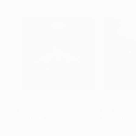
$4,580
$3,430
"xr5"
Digital Art
"hts"
Digital Ar
Digital on Canvas
Digital on Canvas
19.7 x 19.7 in
19.7 x 19.7 in