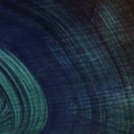
730
$4,730
S"
Digital Art
"H|S"
Digital Art
ele De Matthaeis
, Italy
Michele De Matthaeis
, Italy
tal on Canvas
Digital on Canvas
x 19.7 in
19.7 x 19.7 in