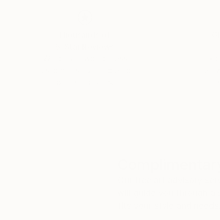
Conceptual art
Thousands of
Gl
Working with ceramic, concrete, wood etc
5-Star Reviews
We deliver world-class
Expl
customer service to all of
art
our art buyers.
a
Complimentary
Our free art advisory se
will guide you through a 
fits your style and needs