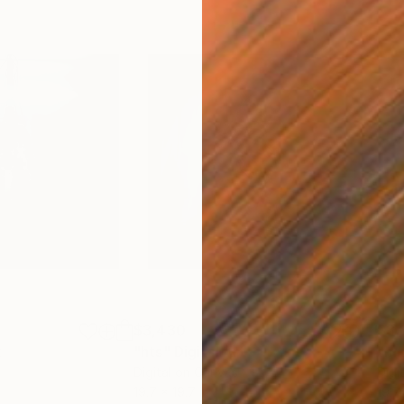
$3,430
$3,
t
"hts"
Digital Art
"mn
Digital on Canvas
Digi
19.7 x 19.7 in
19.7 