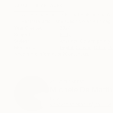
ABOUT THE ARTWORK
DETAILS AND DIMENSI
For other dimensions, print materials and subje
--- Per installazioni site specific o altre immag
Year Created:
2024
Subject:
Body
Styles:
Abstract
,
Contemporary
,
Mediums:
Digital
,
Canvas
,
Other
,
P
Need more information?
Contact us.
ABOUT THE ARTIST
Michele De Matth
Italy
VIEW ARTIST PROFILE
FOLLOW