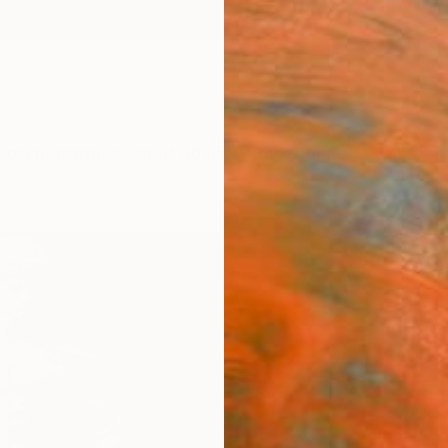
ngs
Prints
Inspiration
Art Advisory
Trade
Curated Deals
Anniv
"H|S
Michele
Digital
19.7 W 
Ships i
$4,
Pay over
checkout