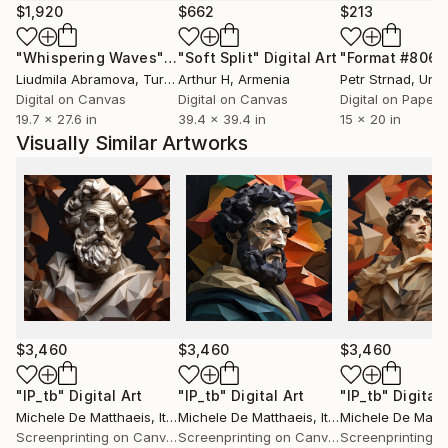
avanti la produzione di opere d'arte tra scultura,
$1,920
$662
$213
stampe d'arte e dipinti.
"Whispering Waves"
Digital Art
"Soft Split"
Digital Art
"Format #806"
Liudmila Abramova
, Turkey
Arthur H
, Armenia
Petr Strnad
, Unite
​
Digital on Canvas
Digital on Canvas
Digital on Paper
19.7 x 27.6 in
39.4 x 39.4 in
15 x 20 in
Installazioni, interventi ambientali, performance,
Visually Similar Artworks
sculture, fotografie e qualsiasi altro tipo di
espressione può cambiare il modo di vedere le cose;
Si può mescolare il modo tradizionale, "normale" di
vedere il mondo, con una rappresentazione più
astratta, asettica e precisa.
Forme che galleggiano nello spazio evocano
sensazioni fuori dal tempo, ma chiare e ben definite in
$3,460
$3,460
$3,460
un dato luogo.
Forme di un altro tipo, di un altro mondo, che mirano
"lP_tb"
Digital Art
"lP_tb"
Digital Art
"lP_tb"
Digital 
Michele De Matthaeis
, Italy
Michele De Matthaeis
, Italy
Michele De Matth
ad ampliare la percezione tipica e quotidiana, ad
Screenprinting on Canvas
Screenprinting on Canvas
aprire nuovi confini; i confini della libera