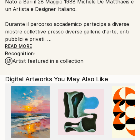
Nato a Bari il 28 Maggio 1988 Michele De Matthaeis è
Italy.
un Artista e Designer Italiano.
Customs:
Shipments from Italy may experience delays due to
Durante il percorso accademico partecipa a diverse
country's regulations for exporting valuable
mostre collettive presso diverse gallerie d'arte, enti
artworks.
pubblici e privati.
READ MORE
Recognition:
Dal 2009 inizia le sue ricerche sul mondo
Artist featured in a collection
microscopico, tema di grande ispirazione ancora
attuale.
Digital Artworks You May Also Like
Nel 2010 si trasferisce a Milano dove studia Product
Design presso lo IED.
Durante gli studi si concentra sulla ricerca di varie
forme di espressione e tecniche artistiche innovative.
Finiti gli studi nel 2013 inizia a collaborare in diversi
studi di architettura e aziende di design portando