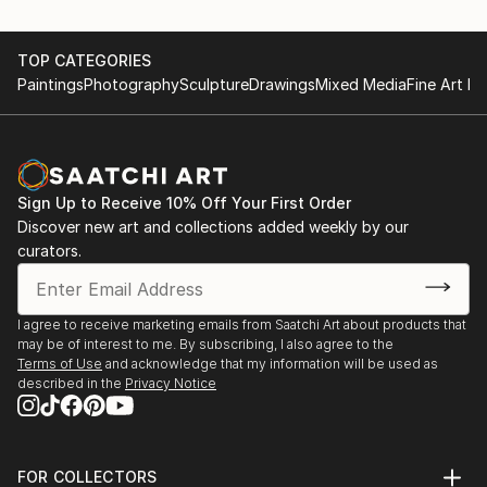
sculpture and installation.
TOP CATEGORIES
Conceptual art
Paintings
Photography
Sculpture
Drawings
Mixed Media
Fine Art Pr
Working with ceramic, concrete, wood etc
Sign Up to Receive 10% Off Your First Order
Discover new art and collections added weekly by our
curators.
I agree to receive marketing emails from Saatchi Art about products that
may be of interest to me. By subscribing, I also agree to the
Terms of Use
and acknowledge that my information will be used as
described in the
Privacy Notice
FOR COLLECTORS