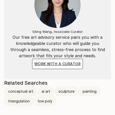
Niente è più perfetto di quello che ci circonda, di
quello che siamo e di quello che è.
"L'essenziale è invisibile agli occhi".
​
Siting Wang, Associate Curator
Our free art advisory service pairs you with a
knowledgeable curator who will guide you
La situazione attuale, quello che ci circonda, ci
through a seamless, stress-free process to find
porterà a vivere in un mondo "surrogato";
artwork that fits your style and needs.
Ricreato ad hoc per vedere quello che non ci sarà più.
WORK WITH A CURATOR
​
Related Searches
---
conceptual art
ai art
sculpture
painting
​
triangulation
low poly
Italian Artist | contemporary artist, active in