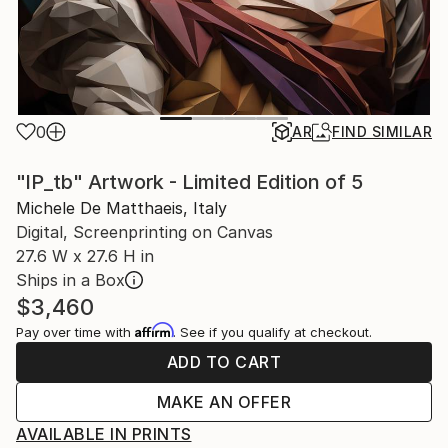
0
AR
FIND SIMILAR
"lP_tb" Artwork - Limited Edition of 5
Michele De Matthaeis, Italy
Digital, Screenprinting on Canvas
27.6 W x 27.6 H in
Ships in a Box
$3,460
Affirm
Pay over time with
. See if you qualify at checkout.
ADD TO CART
MAKE AN OFFER
AVAILABLE IN PRINTS