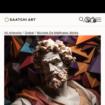
Michele De Matthaeis
$3,460
0
+
All Artworks
Digital
Michele De Matthaeis Works