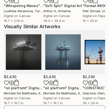
stampe d'arte e dipinti.
"Whispering Waves"
Digital Art
"Soft Split"
Digital Art
"Format #806"
Liudmila Abramova
, Turkey
Arthur H
, Armenia
Petr Strnad
, Unite
​
Digital on Canvas
Digital on Canvas
Digital on Paper
19.7 x 27.6 in
39.4 x 39.4 in
15 x 20 in
Installazioni, interventi ambientali, performance,
Visually Similar Artworks
sculture, fotografie e qualsiasi altro tipo di
espressione può cambiare il modo di vedere le cose;
Si può mescolare il modo tradizionale, "normale" di
vedere il mondo, con una rappresentazione più
astratta, asettica e precisa.
Forme che galleggiano nello spazio evocano
sensazioni fuori dal tempo, ma chiare e ben definite in
$3,430
$3,430
$2,290
un dato luogo.
Forme di un altro tipo, di un altro mondo, che mirano
"oil platform"
Digital Art
"oil platform"
Digital Art
Michele De Matthaeis
, Italy
Michele De Matthaeis
, Italy
Giacomo Oteri
, So
ad ampliare la percezione tipica e quotidiana, ad
Digital on Canvas
Digital on Canvas
Digital on Paper
aprire nuovi confini; i confini della libera
19.7 x 19.7 in
19.7 x 19.7 in
36 x 24 in
interpretazione di quelle forme.