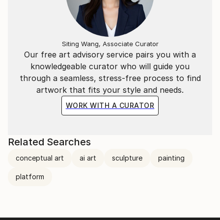
"L'essenziale è invisibile agli occhi".
​
Siting Wang, Associate Curator
Our free art advisory service pairs you with a
knowledgeable curator who will guide you
La situazione attuale, quello che ci circonda, ci
through a seamless, stress-free process to find
porterà a vivere in un mondo "surrogato";
artwork that fits your style and needs.
Ricreato ad hoc per vedere quello che non ci sarà più.
WORK WITH A CURATOR
​
Related Searches
---
conceptual art
ai art
sculpture
painting
​
platform
Italian Artist | contemporary artist, active in
sculpture and installation.