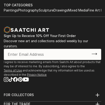
TOP CATEGORIES
Conceptual art
Paintings
Photography
Sculpture
Drawings
Mixed Media
Fine Art Pr
Working with ceramic, concrete, wood etc
Sign Up to Receive 10% Off Your First Order
Discover new art and collections added weekly by our
curators.
I agree to receive marketing emails from Saatchi Art about products that
may be of interest to me. By subscribing, I also agree to the
Terms of Use
and acknowledge that my information will be used as
described in the
Privacy Notice
FOR COLLECTORS
Art Advisory
FOR THE TRADE
Help Center