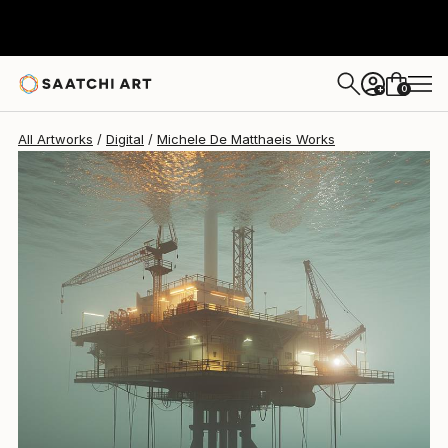
Michele De Matthaeis
$3,430
0
+
All Artworks
Digital
Michele De Matthaeis Works