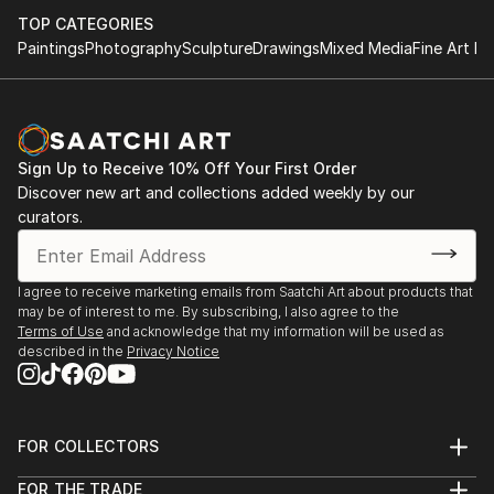
TOP CATEGORIES
Paintings
Photography
Sculpture
Drawings
Mixed Media
Fine Art Pr
Sign Up to Receive 10% Off Your First Order
Discover new art and collections added weekly by our
curators.
I agree to receive marketing emails from Saatchi Art about products that
may be of interest to me. By subscribing, I also agree to the
Terms of Use
and acknowledge that my information will be used as
described in the
Privacy Notice
FOR COLLECTORS
Art Advisory
FOR THE TRADE
Help Center