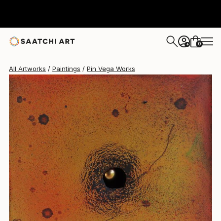
Pin Vega
$1,079
0
+
All Artworks
Paintings
Pin Vega Works