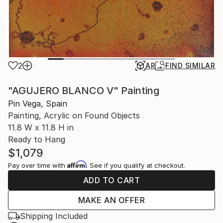
2
AR
FIND SIMILAR
"AGUJERO BLANCO V" Painting
Pin Vega, Spain
Painting, Acrylic on Found Objects
11.8 W x 11.8 H in
Ready to Hang
$1,079
Affirm
Pay over time with
. See if you qualify at checkout.
ADD TO CART
MAKE AN OFFER
Shipping Included