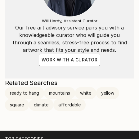
indiens d'Amerique du Nord en 1993.je n'ai jamais
cesse de travailler .
Will Hardy, Assistant Curator
Our free art advisory service pairs you with a
knowledgeable curator who will guide you
through a seamless, stress-free process to find
artwork that fits your style and needs.
WORK WITH A CURATOR
Related Searches
ready to hang
mountains
white
yellow
square
climate
affordable
TOP CATEGORIES