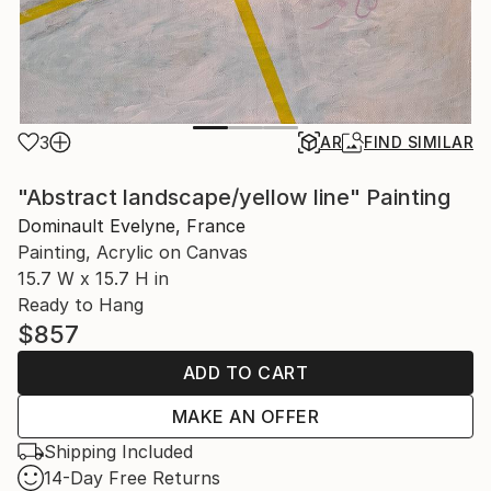
3
AR
FIND SIMILAR
"Abstract landscape/yellow line" Painting
Dominault Evelyne, France
Painting, Acrylic on Canvas
15.7 W x 15.7 H in
Ready to Hang
$857
ADD TO CART
MAKE AN OFFER
Shipping Included
14-Day Free Returns