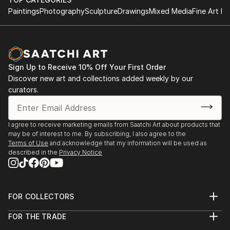
Paintings
Photography
Sculpture
Drawings
Mixed Media
Fine Art Pr
Sign Up to Receive 10% Off Your First Order
Discover new art and collections added weekly by our
curators.
I agree to receive marketing emails from Saatchi Art about products that
may be of interest to me. By subscribing, I also agree to the
Terms of Use
and acknowledge that my information will be used as
described in the
Privacy Notice
FOR COLLECTORS
Art Advisory
FOR THE TRADE
Help Center
About
Returns