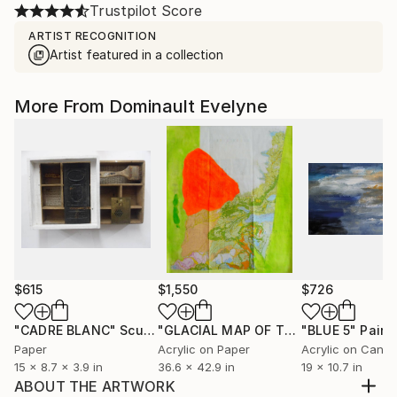
Trustpilot Score
ARTIST RECOGNITION
Artist featured in a collection
More From Dominault Evelyne
$615
$1,550
$726
"CADRE BLANC"
Sculpture
"GLACIAL MAP OF THE UNITED STATES - 1959 WEST HALF"
"BLUE 5"
Paint
Paper
Acrylic on Paper
Acrylic on Canv
15 x 8.7 x 3.9 in
36.6 x 42.9 in
19 x 10.7 in
ABOUT THE ARTWORK