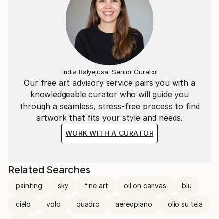
India Balyejusa, Senior Curator
Our free art advisory service pairs you with a
knowledgeable curator who will guide you
through a seamless, stress-free process to find
artwork that fits your style and needs.
WORK WITH A CURATOR
Related Searches
painting
sky
fine art
oil on canvas
blu
cielo
volo
quadro
aereoplano
olio su tela