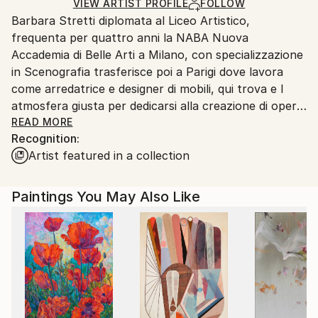
Ships in a Box
Ships From:
VIEW ARTIST PROFILE
FOLLOW
Barbara Stretti diplomata al Liceo Artistico,
Italy.
frequenta per quattro anni la NABA Nuova
Customs:
Accademia di Belle Arti a Milano, con specializzazione
Shipments from Italy may experience delays due to
in Scenografia trasferisce poi a Parigi dove lavora
country's regulations for exporting valuable
come arredatrice e designer di mobili, qui trova e l
artworks.
atmosfera giusta per dedicarsi alla creazione di opere
d`arte molto personali: quadri-scultura su pittura
READ MORE
Recognition:
acrilica profumati e realizzati con materiali
Artist featured in a collection
"alternativi", come riso, caffè, olio. All età di trentanni
si trasferisce in Polinesia Francese dove risiede per 9
anni e si dedica completamente alla pittura.Le sue
Paintings You May Also Like
opere riflettono lo spirito e i colori di quella terra così
ricca e prodiga d emozioni. Sulle sue tele rivivono
volti di bambini che sembrano "fermati" da uno
scatto fotografico, squarci di natura, ingrandimenti di
fiori, particolari di piante. Nascono quadri realistici e
iper-realistici pieni di luce e colore. Ora vive a Santa
Margherita ligure-Portofino anche se ama viaggiare