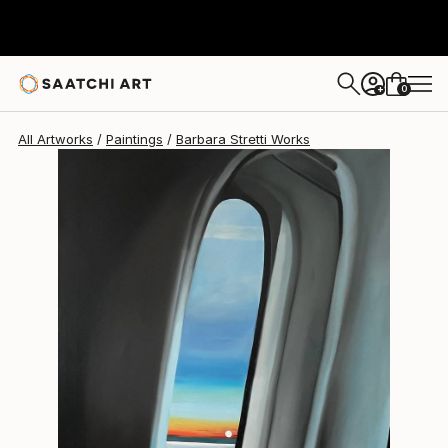
Barbara Stretti
$2,200
0
+
All Artworks
Paintings
Barbara Stretti Works