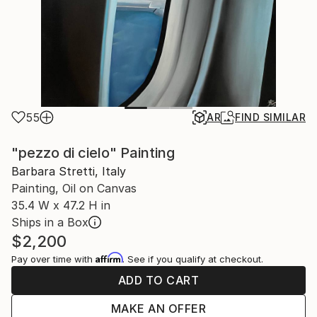
55
AR
FIND SIMILAR
"pezzo di cielo" Painting
Barbara Stretti, Italy
Painting, Oil on Canvas
35.4 W x 47.2 H in
Ships in a Box
$2,200
Affirm
Pay over time with
. See if you qualify at checkout.
ADD TO CART
MAKE AN OFFER