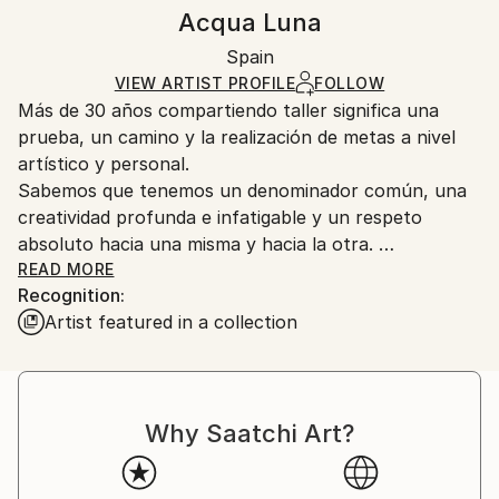
Abstract
,
Conceptual
,
Minimalism
,
Other
,
Authenticity:
Handling:
Acqua Luna
Portraiture
Certificate is Included
Ships rolled in a tube. Artists are responsible for
Mediums:
Packaging:
Spain
packaging and adhering to Saatchi Art’s
packaging
Digital
,
Paper
Ships Rolled in a Tube
guidelines.
VIEW ARTIST PROFILE
FOLLOW
Más de 30 años compartiendo taller significa una
Ships From:
prueba, un camino y la realización de metas a nivel
Spain.
artístico y personal.
Customs:
Sabemos que tenemos un denominador común, una
Shipments from Spain may experience delays due to
creatividad profunda e infatigable y un respeto
country's regulations for exporting valuable
absoluto hacia una misma y hacia la otra.
artworks.
READ MORE
Recognition:
Hace años una persona muy respetable nos lanzó un
Artist featured in a collection
desafío -: “Como sois muy valientes, creativas y
fuertes os reto a crear obras en conjunto dentro de
una libertad total"
La pauta a seguir es que no hay técnica ni idea que se
Why Saatchi Art?
deba resistir.
De la sorpresa al interrogante y desde allí a la acción.
Así surge ACQUA LUNA.