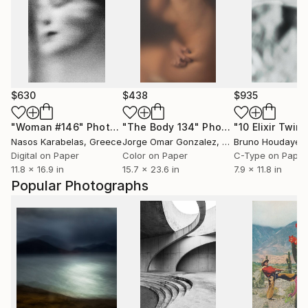
$630
$438
$935
"Woman #146"
Photograph
"The Body 134"
Photograph
Nasos Karabelas
, Greece
Jorge Omar Gonzalez
, Spain
Bruno Houdayer
,
Digital on Paper
Color on Paper
C-Type on Paper
11.8 x 16.9 in
15.7 x 23.6 in
7.9 x 11.8 in
Popular Photographs