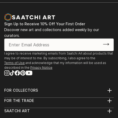
Sign Up to Receive 10% Off Your First Order
Discover new art and collections added weekly by our
curators.
I agree to receive marketing emails from Saatchi Art about products that
may be of interest to me. By subscribing, I also agree to the
Terms of Use
and acknowledge that my information will be used as
described in the
Privacy Notice
FOR COLLECTORS
Art Advisory
FOR THE TRADE
Help Center
About
Returns
SAATCHI ART
Trade Program
Commissions
About
Hospitality
Curated Collections