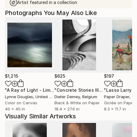
Artist featured in a collection
Photographs You May Also Like
$1,215
$625
$197
"A Ray of Light - Limited Edition of 10"
Photograph
"Concrete Stories III"
Photograph
Lynne Douglas
, United Kingdom
Dieter Demey
, Belgium
Paper Draper
, Unit
Color on Canvas
Black & White on Paper
Giclée on Paper
40 x 40 in
18.4 x 27.6 in
8.3 x 11.7 in
Visually Similar Artworks