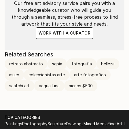
Our free art advisory service pairs you with a
elegante, pasando por un Hiperrealismo en líneas
knowledgeable curator who will guide you
sobre plano o Expresionismo vital (Primer Plano) sin
through a seamless, stress-free process to find
dejar el Arte FOTOGRÁFICO “ Calles del mundo” o “
artwork that fits your style and needs.
Gente Conceptual” “ Los Visionarios” “ Bosques con
alma" " Flores con arte " " Fotos con Arte I y II ,
WORK WITH A CURATOR
AIRE y muchas otras obras fotográficas y medios
digitales con resultados fascinantes.
Somos las Artistas Cris Acqua y Carmen Luna con
Related Searches
extensos recorridos y experiencias artísticas.
retrato abstracto
sepia
fotografia
belleza
Así lo expresan Coleccionistas de arte, Arquitectos y
Diseñadores de Interiores de todo el mundo que
mujer
coleccionistas arte
arte fotografico
descubren y eligen nuestras obras.
saatchi art
acqua luna
menos $500
EXPOSICIÓN PERMANENTE:
TOP CATEGORIES
Paintings
Photography
Sculpture
Drawings
Mixed Media
Fine Art Pr