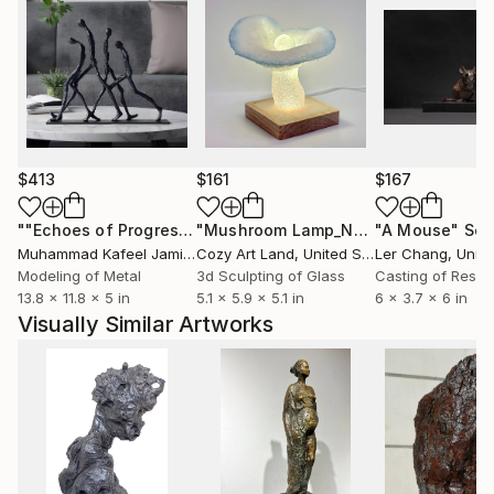
$413
$161
$167
""Echoes of Progress" Metal Abstract Humanoid Sculpture"
"Mushroom Lamp_No.4"
"A Mouse"
Sculpture
Scu
Muhammad Kafeel Jamil
, South Korea
Cozy Art Land
, United States
Ler Chang
, Unit
Modeling of Metal
3d Sculpting of Glass
Casting of Resin
13.8 x 11.8 x 5 in
5.1 x 5.9 x 5.1 in
6 x 3.7 x 6 in
Visually Similar Artworks