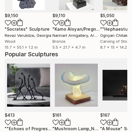
$9,150
$9,110
$5,050
"Socrates"
Sculpture
"Kamo Aloyan/Pregnancy"
""Hephaestus"
Sculpture
Revaz Verulidze
, Georgia
Narinart Armgallery
, Armenia
Ognyan Chitakov
Wood
Bronze
Carving of Stone
15.7 x 55.1 x 1.2 in
5.5 x 21.7 x 4.7 in
8.7 x 15 x 14.2 in
Popular Sculptures
$413
$161
$167
""Echoes of Progress" Metal Abstract Humanoid Sculpture"
"Mushroom Lamp_No.4"
"A Mouse"
Sculpture
Scu