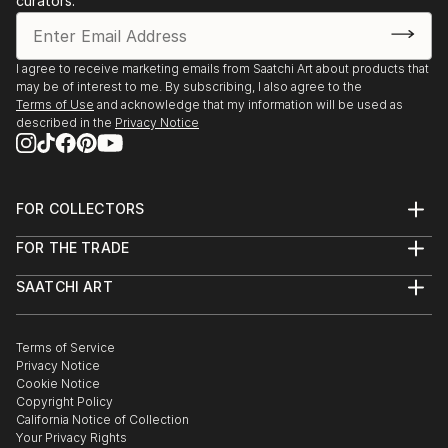
curators.
I agree to receive marketing emails from Saatchi Art about products that
may be of interest to me. By subscribing, I also agree to the
Terms of Use
and acknowledge that my information will be used as
described in the
Privacy Notice
FOR COLLECTORS
Art Advisory
FOR THE TRADE
Help Center
About
Returns
SAATCHI ART
Trade Program
Commissions
About
Hospitality
Curated Collections
Saatchi Art Stories
Commercial
How to Buy Art
The Other Art Fair
Terms of Service
Healthcare
Gift Card
Privacy Notice
Sell on Saatchi Art
Multi Family & Residential
Cookie Notice
Affiliate Program
Contact Art Consultant
Copyright Policy
Careers
California Notice of Collection
Contact Support
Your Privacy Rights