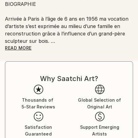
BIOGRAPHIE
France.
Arrivée à Paris à l’âge de 6 ans en 1956 ma vocation
d’artiste s’est exprimée au milieu d’une famille en
reconstruction grâce à l’influence d’un grand-père
sculpteur sur bois.
Enfant, j’enchaîne les ateliers créatifs et l’approche
READ MORE
de l’art me devient très familière.
De 1976 à 1981, jeune adulte je me réalise dans la
Why Saatchi Art?
mode et la création de vêtements.
Je suis passionnée par le dessin qui me relie au corps
et aux êtres de façon profonde.
En 1991 je crée des poupées de chiffons qui
Thousands of
Global Selection of
5-Star Reviews
Original Art
remportent un grand succès.
Ma soif de découvertes s’exprime par de nombreux
Satisfaction
Support Emerging
voyages, avide de culture, je suis animée par une
Guaranteed
Artists
envie de restituer mes émotions par le biais de la