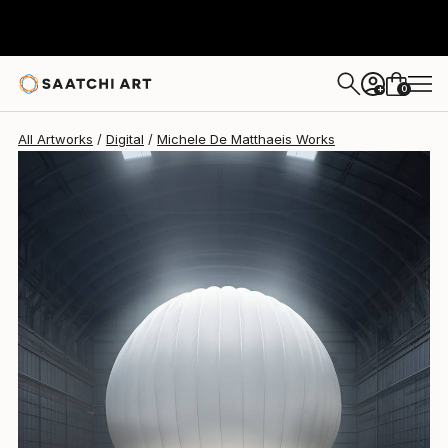
Michele De Matthaeis
$3,460
0
+
All Artworks
Digital
Michele De Matthaeis Works