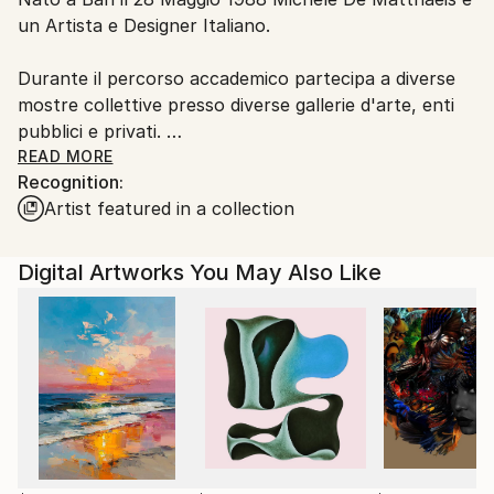
Italy.
un Artista e Designer Italiano.
Customs:
Shipments from Italy may experience delays due to
Durante il percorso accademico partecipa a diverse
country's regulations for exporting valuable
mostre collettive presso diverse gallerie d'arte, enti
artworks.
pubblici e privati.
READ MORE
Recognition:
Dal 2009 inizia le sue ricerche sul mondo
Artist featured in a collection
microscopico, tema di grande ispirazione ancora
attuale.
Digital Artworks You May Also Like
Nel 2010 si trasferisce a Milano dove studia Product
Design presso lo IED.
Durante gli studi si concentra sulla ricerca di varie
forme di espressione e tecniche artistiche innovative.
Finiti gli studi nel 2013 inizia a collaborare in diversi
studi di architettura e aziende di design portando