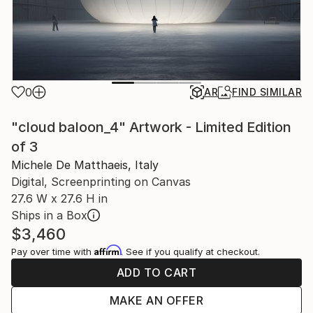
0
AR
FIND SIMILAR
"cloud baloon_4" Artwork - Limited Edition
of 3
Michele De Matthaeis, Italy
Digital, Screenprinting on Canvas
27.6 W x 27.6 H in
Ships in a Box
$3,460
Affirm
Pay over time with
. See if you qualify at checkout.
ADD TO CART
MAKE AN OFFER