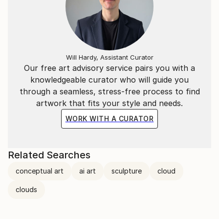
quello che siamo e di quello che è.
"L'essenziale è invisibile agli occhi".
​
Will Hardy, Assistant Curator
Our free art advisory service pairs you with a
knowledgeable curator who will guide you
La situazione attuale, quello che ci circonda, ci
through a seamless, stress-free process to find
porterà a vivere in un mondo "surrogato";
artwork that fits your style and needs.
Ricreato ad hoc per vedere quello che non ci sarà più.
WORK WITH A CURATOR
​
Related Searches
---
conceptual art
ai art
sculpture
cloud
​
clouds
Italian Artist | contemporary artist, active in