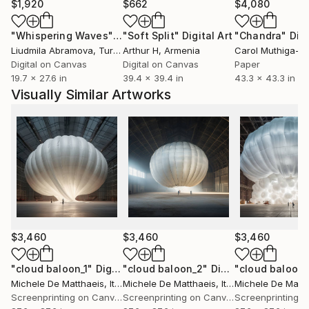
avanti la produzione di opere d'arte tra scultura,
$1,920
$662
$4,080
stampe d'arte e dipinti.
"Whispering Waves"
Digital Art
"Soft Split"
Digital Art
"Chandra"
Digi
Liudmila Abramova
, Turkey
Arthur H
, Armenia
​
Digital on Canvas
Digital on Canvas
Paper
19.7 x 27.6 in
39.4 x 39.4 in
43.3 x 43.3 in
Installazioni, interventi ambientali, performance,
Visually Similar Artworks
sculture, fotografie e qualsiasi altro tipo di
espressione può cambiare il modo di vedere le cose;
Si può mescolare il modo tradizionale, "normale" di
vedere il mondo, con una rappresentazione più
astratta, asettica e precisa.
Forme che galleggiano nello spazio evocano
sensazioni fuori dal tempo, ma chiare e ben definite in
$3,460
$3,460
$3,460
un dato luogo.
Forme di un altro tipo, di un altro mondo, che mirano
"cloud baloon_1"
Digital Art
"cloud baloon_2"
Digital Art
"cloud baloon_
Michele De Matthaeis
, Italy
Michele De Matthaeis
, Italy
Michele De Matth
ad ampliare la percezione tipica e quotidiana, ad
Screenprinting on Canvas
Screenprinting on Canvas
aprire nuovi confini; i confini della libera