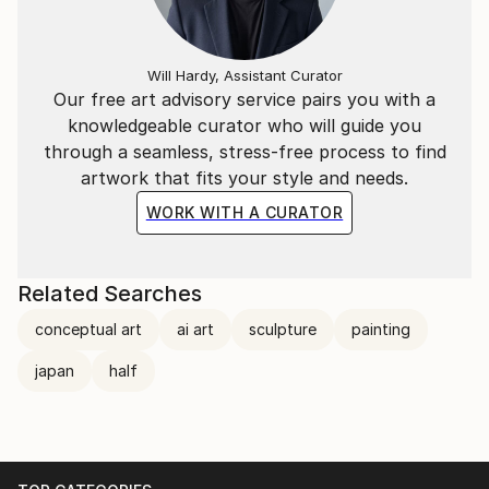
"L'essenziale è invisibile agli occhi".
​
Will Hardy, Assistant Curator
Our free art advisory service pairs you with a
knowledgeable curator who will guide you
La situazione attuale, quello che ci circonda, ci
through a seamless, stress-free process to find
porterà a vivere in un mondo "surrogato";
artwork that fits your style and needs.
Ricreato ad hoc per vedere quello che non ci sarà più.
WORK WITH A CURATOR
​
Related Searches
---
conceptual art
ai art
sculpture
painting
​
japan
half
Italian Artist | contemporary artist, active in
sculpture and installation.