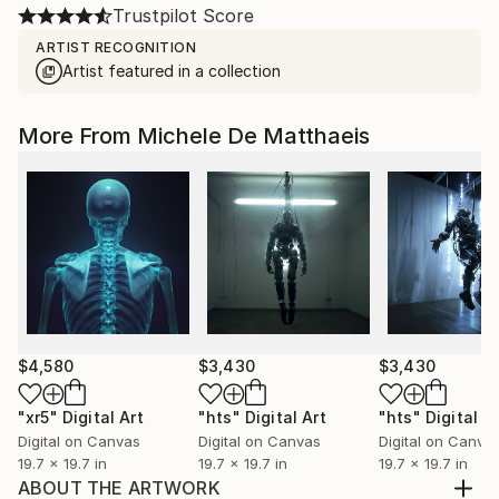
Trustpilot Score
ARTIST RECOGNITION
Artist featured in a collection
More From Michele De Matthaeis
$4,580
$3,430
$3,430
"xr5"
Digital Art
"hts"
Digital Art
"hts"
Digital A
Digital on Canvas
Digital on Canvas
Digital on Canva
19.7 x 19.7 in
19.7 x 19.7 in
19.7 x 19.7 in
ABOUT THE ARTWORK