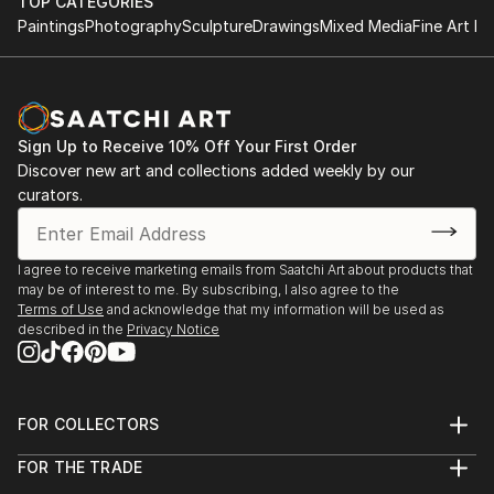
TOP CATEGORIES
Conceptual art
Paintings
Photography
Sculpture
Drawings
Mixed Media
Fine Art Pr
Working with ceramic, concrete, wood etc
Sign Up to Receive 10% Off Your First Order
Discover new art and collections added weekly by our
curators.
I agree to receive marketing emails from Saatchi Art about products that
may be of interest to me. By subscribing, I also agree to the
Terms of Use
and acknowledge that my information will be used as
described in the
Privacy Notice
FOR COLLECTORS
Art Advisory
FOR THE TRADE
Help Center
About
Returns