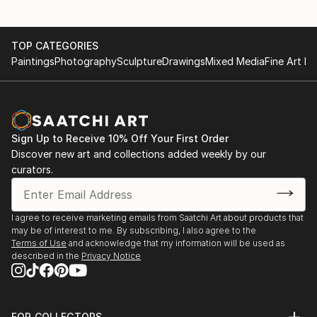
TOP CATEGORIES
Paintings
Photography
Sculpture
Drawings
Mixed Media
Fine Art Pr
Sign Up to Receive 10% Off Your First Order
Discover new art and collections added weekly by our
curators.
I agree to receive marketing emails from Saatchi Art about products that
may be of interest to me. By subscribing, I also agree to the
Terms of Use
and acknowledge that my information will be used as
described in the
Privacy Notice
FOR COLLECTORS