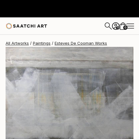
Esteves De Cooman
$4,010
0
+
All Artworks
Paintings
Esteves De Cooman Works