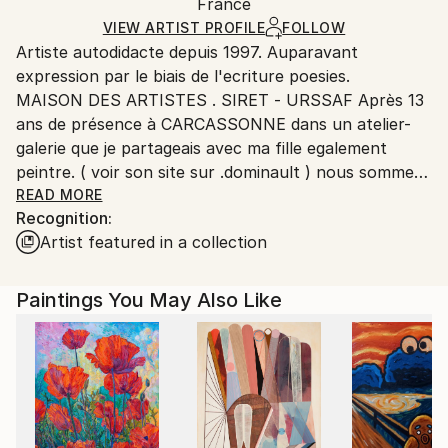
Packaging:
France
and adhering to Saatchi Art’s
packaging guidelines.
Ships in a Box
Ships From:
VIEW ARTIST PROFILE
FOLLOW
Artiste autodidacte depuis 1997. Auparavant
France.
expression par le biais de l'ecriture poesies.
MAISON DES ARTISTES . SIRET - URSSAF Après 13
ans de présence à CARCASSONNE dans un atelier-
galerie que je partageais avec ma fille egalement
peintre. ( voir son site sur .dominault ) nous sommes
dans un village à la campagne, 18 km de
READ MORE
Recognition:
CARCASSONNE, au coeur du Massif boisé de la
Artist featured in a collection
Malepère.
Cet environnement de nature nous apportera une
nouvelle inspiration.Self-taught artist since 1997.
Paintings You May Also Like
Previously expression through poetry writing.
Registered at the MAISON DES ARTISTES. URSSAF
After 13 years of presence in CARCASSONNE in a
workshop-gallery that I shared with my daughter
also painter. (See his website on .dominault) we just
moved to a workshop in the countryside, 18 km from