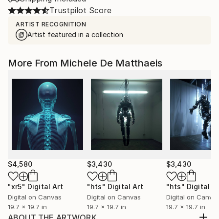
Trustpilot Score
ARTIST RECOGNITION
Artist featured in a collection
More From Michele De Matthaeis
$4,580
$3,430
$3,430
"xr5"
Digital Art
"hts"
Digital Art
"hts"
Digital A
Digital on Canvas
Digital on Canvas
Digital on Canva
19.7 x 19.7 in
19.7 x 19.7 in
19.7 x 19.7 in
ABOUT THE ARTWORK