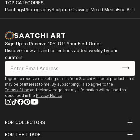
TOP CATEGORIES
Conceptual art
Paintings
Photography
Sculpture
Drawings
Mixed Media
Fine Art Pr
Working with ceramic, concrete, wood etc
Sign Up to Receive 10% Off Your First Order
Discover new art and collections added weekly by our
curators.
I agree to receive marketing emails from Saatchi Art about products that
may be of interest to me. By subscribing, I also agree to the
Terms of Use
and acknowledge that my information will be used as
described in the
Privacy Notice
FOR COLLECTORS
Art Advisory
FOR THE TRADE
Help Center