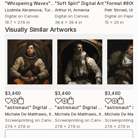
"Whispering Waves"
Digital Art
"Soft Split"
Digital Art
"Format #806"
Liudmila Abramova
, Turkey
Arthur H
, Armenia
Petr Strnad
, Unite
​
Digital on Canvas
Digital on Canvas
Digital on Paper
19.7 x 27.6 in
39.4 x 39.4 in
15 x 20 in
Installazioni, interventi ambientali, performance,
Visually Similar Artworks
sculture, fotografie e qualsiasi altro tipo di
espressione può cambiare il modo di vedere le cose;
Si può mescolare il modo tradizionale, "normale" di
vedere il mondo, con una rappresentazione più
astratta, asettica e precisa.
Forme che galleggiano nello spazio evocano
sensazioni fuori dal tempo, ma chiare e ben definite in
$3,460
$3,460
$3,460
un dato luogo.
Forme di un altro tipo, di un altro mondo, che mirano
"astronaut"
Digital Art
"astronaut"
Digital Art
"astronaut"
Dig
Michele De Matthaeis
, Italy
Michele De Matthaeis
, Italy
Michele De Matth
ad ampliare la percezione tipica e quotidiana, ad
Screenprinting on Canvas
Screenprinting on Canvas
aprire nuovi confini; i confini della libera
27.6 x 27.6 in
27.6 x 27.6 in
27.6 x 27.6 in
interpretazione di quelle forme.