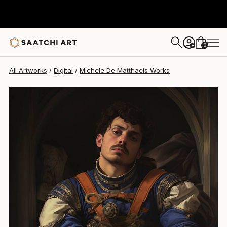
Michele De Matthaeis
$3,460
0
+
All Artworks
Digital
Michele De Matthaeis Works