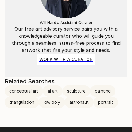
"L'essenziale è invisibile agli occhi".
​
Will Hardy, Assistant Curator
Our free art advisory service pairs you with a
knowledgeable curator who will guide you
La situazione attuale, quello che ci circonda, ci
through a seamless, stress-free process to find
porterà a vivere in un mondo "surrogato";
artwork that fits your style and needs.
Ricreato ad hoc per vedere quello che non ci sarà più.
WORK WITH A CURATOR
​
Related Searches
---
conceptual art
ai art
sculpture
painting
​
triangulation
low poly
astronaut
portrait
Italian Artist | contemporary artist, active in
sculpture and installation.