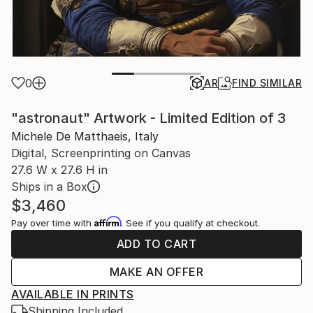
0
AR
FIND SIMILAR
"astronaut" Artwork - Limited Edition of 3
Michele De Matthaeis, Italy
Digital, Screenprinting on Canvas
27.6 W x 27.6 H in
Ships in a Box
$3,460
Affirm
Pay over time with
. See if you qualify at checkout.
ADD TO CART
MAKE AN OFFER
AVAILABLE IN PRINTS
Shipping Included